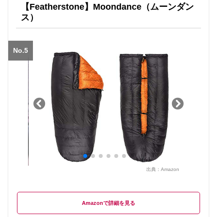
【Featherstone】Moondance（ムーンダン
ス）
No.5
出典：
Amazon
Amazon