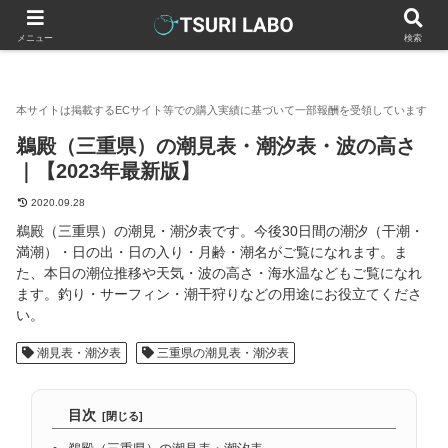
釣りラボマガジン
全国の潮見表・潮汐表
三重県の潮見表・潮汐
メニュー
検索
鵜殿（三重県）の潮見表・潮汐表・波の高さ
｜【2023年最新版】
2020.09.28
鵜殿（三重県）の潮見・潮汐表です。今後30日間の潮汐（干潮・
満潮）・日の出・日の入り・月齢・潮名がご覧になれます。ま
た、本日の潮位推移や天気・波の高さ・海水温などもご覧になれ
ます。釣り・サーフィン・潮干狩りなどの用途にお役立てくださ
い。
潮見表・潮汐表
三重県の潮見表・潮汐表
目次