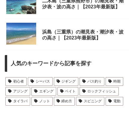
二木島（三重県熊野市）の潮見表・潮
汐表・波の高さ｜【2023年最新版】
浜島（三重県）の潮見表・潮汐表・波
の高さ｜【2023年最新版】
人気のキーワードから記事を探す
初心者
シーバス
ジギング
バス釣り
時期
アジング
エギング
ベイト
ロックフィッシュ
タイラバ
ノット
締め方
スピニング
電動