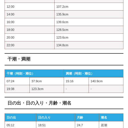
12:00
107.2cm
14:00
135.9cm
16:00
139.6cm
18:00
128.5cm
20:00
123.6cm
22:00
134.8cm
干潮・満潮
干潮（時刻・潮位）
満潮（時刻・潮位）
07:24
37.9cm
15:16
140.9cm
19:38
123.3cm
-
-
日の出・日の入り・月齢・潮名
日の出
日の入り
月齢
潮名
05:12
18:51
24.7
若潮