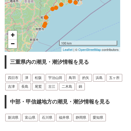
+
−
100 km
Leaflet
| ©
OpenStreetMap
contributors
三重県内の潮見・潮汐情報を見る
四日市
津
松阪
宇治山田
鳥羽
的矢
浜島
五ヶ所
吉津
長島
尾鷲
古江
二木島
錦
中部・甲信越地方の潮見・潮汐情報を見る
新潟県
富山県
石川県
福井県
静岡県
愛知県