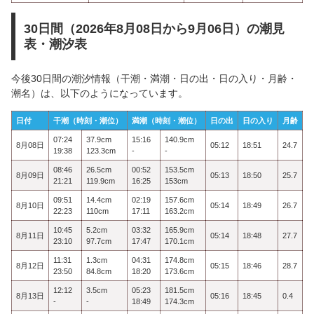
30日間（2026年8月08日から9月06日）の潮見
表・潮汐表
今後30日間の潮汐情報（干潮・満潮・日の出・日の入り・月齢・
潮名）は、以下のようになっています。
日付
干潮（時刻・潮位）
満潮（時刻・潮位）
日の出
日の入り
月齢
07:24
37.9cm
15:16
140.9cm
8月08日
05:12
18:51
24.7
19:38
123.3cm
-
-
08:46
26.5cm
00:52
153.5cm
8月09日
05:13
18:50
25.7
21:21
119.9cm
16:25
153cm
09:51
14.4cm
02:19
157.6cm
8月10日
05:14
18:49
26.7
22:23
110cm
17:11
163.2cm
10:45
5.2cm
03:32
165.9cm
8月11日
05:14
18:48
27.7
23:10
97.7cm
17:47
170.1cm
11:31
1.3cm
04:31
174.8cm
8月12日
05:15
18:46
28.7
23:50
84.8cm
18:20
173.6cm
12:12
3.5cm
05:23
181.5cm
8月13日
05:16
18:45
0.4
-
-
18:49
174.3cm