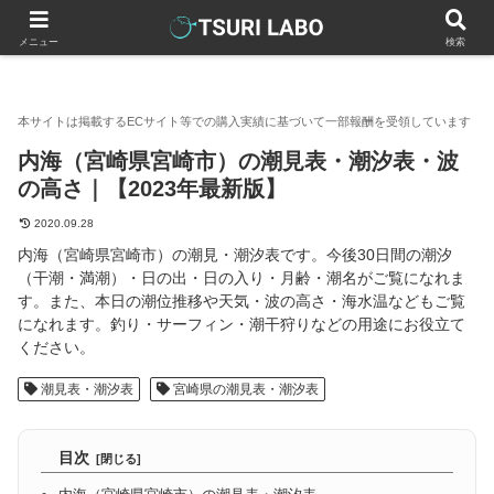
釣りラボマガジン
全国の潮見表・潮汐表
宮崎県の潮見表・潮汐
メニュー
検索
内海（宮崎県宮崎市）の潮見表・潮汐表・波
の高さ｜【2023年最新版】
2020.09.28
内海（宮崎県宮崎市）の潮見・潮汐表です。今後30日間の潮汐
（干潮・満潮）・日の出・日の入り・月齢・潮名がご覧になれま
す。また、本日の潮位推移や天気・波の高さ・海水温などもご覧
になれます。釣り・サーフィン・潮干狩りなどの用途にお役立て
ください。
潮見表・潮汐表
宮崎県の潮見表・潮汐表
目次