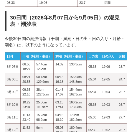
05:33
19:06
23.7
長潮
30日間（2026年8月07日から9月05日）の潮見
表・潮汐表
今後30日間の潮汐情報（干潮・満潮・日の出・日の入り・月齢・
潮名）は、以下のようになっています。
日付
干潮（時刻・潮位）
満潮（時刻・潮位）
日の出
日の入り
月齢
06:50
57.4cm
14:32
136.3cm
8月07日
05:33
19:06
23.7
18:27
126cm
-
-
08:21
50.1cm
00:13
155.9cm
8月08日
05:34
19:05
24.7
20:53
129.9cm
16:18
148.8cm
09:35
38cm
01:48
154.4cm
8月09日
05:34
19:04
25.7
22:16
122.3cm
17:07
162.3cm
10:29
25.3cm
03:13
160.2cm
8月10日
05:35
19:03
26.7
23:04
110.9cm
17:41
173.6cm
11:13
15.2cm
04:15
170cm
8月11日
05:36
19:03
27.7
23:40
98.2cm
18:10
182.2cm
11:52
9cm
05:05
180.4cm
8月12日
05:36
19:02
28.7