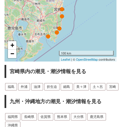
+
−
100 km
Leaflet
| ©
OpenStreetMap
contributors
宮崎県内の潮見・潮汐情報を見る
福島
外浦
油津
折生迫
細島
美々津
土々呂
宮崎
九州・沖縄地方の潮見・潮汐情報を見る
福岡県
長崎県
佐賀県
熊本県
大分県
鹿児島県
沖縄県