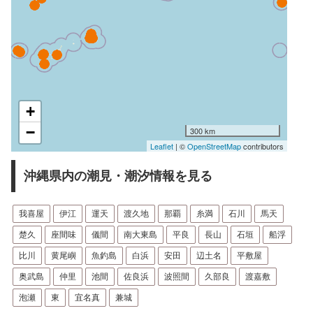
+
−
300 km
Leaflet
| ©
OpenStreetMap
contributors
沖縄県内の潮見・潮汐情報を見る
我喜屋
伊江
運天
渡久地
那覇
糸満
石川
馬天
楚久
座間味
儀間
南大東島
平良
長山
石垣
船浮
比川
黄尾嶼
魚釣島
白浜
安田
辺土名
平敷屋
奥武島
仲里
池間
佐良浜
波照間
久部良
渡嘉敷
泡瀬
東
宜名真
兼城