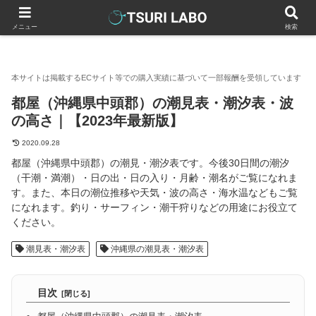
釣りラボマガジン
全国の潮見表・潮汐表
沖縄県の潮見表・潮汐
メニュー
検索
都屋（沖縄県中頭郡）の潮見表・潮汐表・波
の高さ｜【2023年最新版】
2020.09.28
都屋（沖縄県中頭郡）の潮見・潮汐表です。今後30日間の潮汐
（干潮・満潮）・日の出・日の入り・月齢・潮名がご覧になれま
す。また、本日の潮位推移や天気・波の高さ・海水温などもご覧
になれます。釣り・サーフィン・潮干狩りなどの用途にお役立て
ください。
潮見表・潮汐表
沖縄県の潮見表・潮汐表
目次