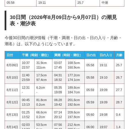
05:58
19:11
25.7
中潮
30日間（2026年8月09日から9月07日）の潮見
表・潮汐表
今後30日間の潮汐情報（干潮・満潮・日の出・日の入り・月齢・
潮名）は、以下のようになっています。
日付
干潮（時刻・潮位）
満潮（時刻・潮位）
日の出
日の入り
月齢
10:37
31.9cm
03:07
168.5cm
8月09日
05:58
19:11
25.7
22:57
111cm
17:45
160.9cm
11:40
17.5cm
04:31
177.2cm
8月10日
05:58
19:10
26.7
23:59
97.4cm
18:32
174.1cm
12:31
6.2cm
05:35
189.8cm
8月11日
05:59
19:09
27.7
-
-
19:09
184.7cm
00:45
81.8cm
06:28
201.6cm
8月12日
05:59
19:09
28.7
13:13
0.2cm
19:42
192.6cm
01:25
66.6cm
07:14
209.6cm
8月13日
05:60
19:08
0.4
13:52
0.2cm
20:12
197.8cm
02:03
53.5cm
07:56
212.4cm
8月14日
06:00
19:07
1.4