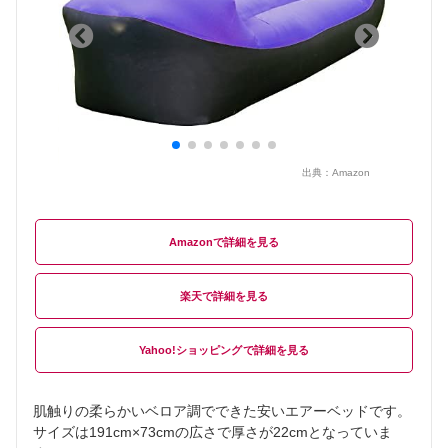
出典：
Amazon
Amazon
楽天
Yahoo!ショッピング
肌触りの柔らかいベロア調でできた安いエアーベッドです。
サイズは191cm×73cmの広さで厚さが22cmとなっていま