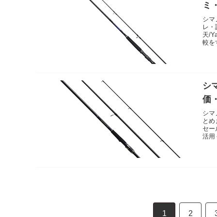
ミ
シマ
レ・
天/
較を
シマ
価
シマ
とめ
セー
活用
1
2