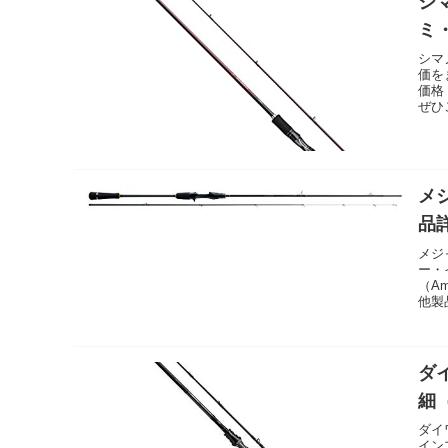
シマ
ミ
シマ
価を
価格
ぜひ
メジ
品
メジ
ー・
（A
他製
ダイ
細
ダイ
イン