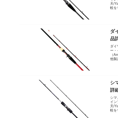
天/
較を
ダイ
品
ダイ
ー・
（A
他製
シマ
詳
シマ
イン
天/
較を