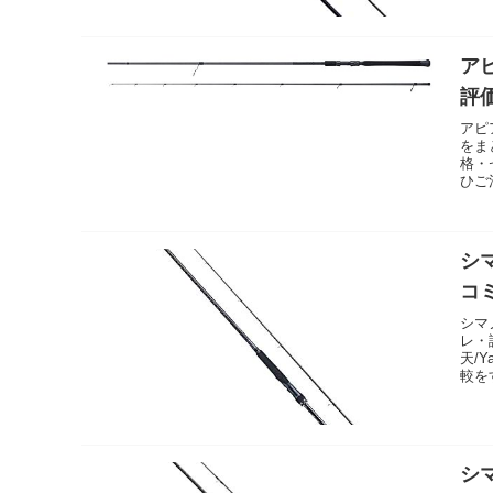
アピ
評
アピ
をま
格・
ひご
シ
コ
シマ
レ・
天/
較を
シ