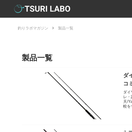
釣りラボマガジン
製品一覧
製品一覧
ダ
コ
ダイ
レ・
天/
較を