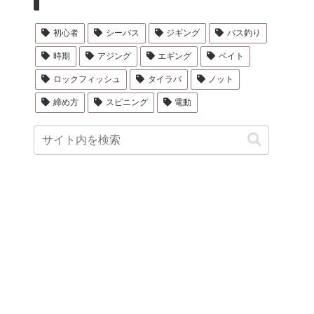
初心者
シーバス
ジギング
バス釣り
時期
アジング
エギング
ベイト
ロックフィッシュ
タイラバ
ノット
締め方
スピニング
電動