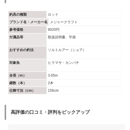
釣具の種類
ロッド
ブランド名・メーカー名
メジャークラフト
参考価格
9020円									
付属品等
取扱説明書、竿袋						
おすすめの釣法
ソルトルアー（ショア）					
対象魚
ヒラマサ・カンパチ						
全長（m）
3.05m									
継数（本）
2本								
仕舞寸法（cm）
156cm								
高評価の口コミ・評判をピックアップ