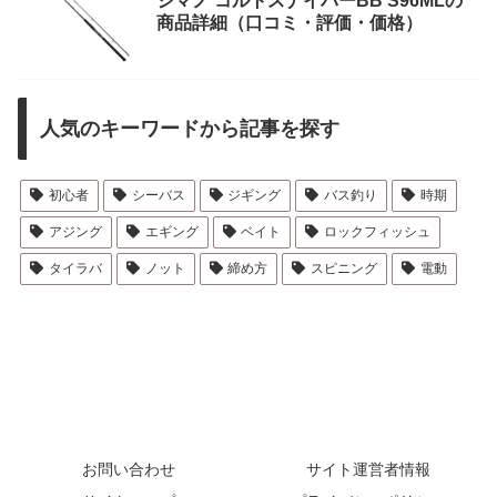
シマノ コルトスナイパーBB S96MLの
商品詳細（口コミ・評価・価格）
人気のキーワードから記事を探す
初心者
シーバス
ジギング
バス釣り
時期
アジング
エギング
ベイト
ロックフィッシュ
タイラバ
ノット
締め方
スピニング
電動
お問い合わせ
サイト運営者情報