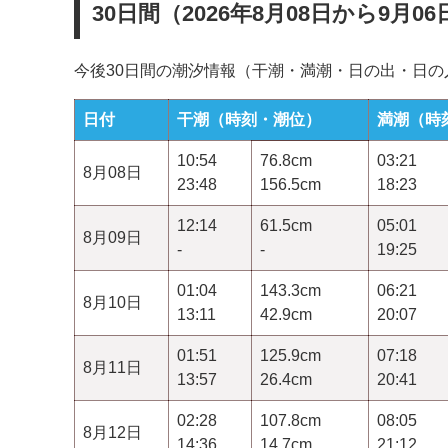
30日間（2026年8月08日から9月
今後30日間の潮汐情報（干潮・満潮・日の出・日
日付
干潮（時刻・潮位）
満潮（時
10:54
76.8cm
03:21
8月08日
23:48
156.5cm
18:23
12:14
61.5cm
05:01
8月09日
-
-
19:25
01:04
143.3cm
06:21
8月10日
13:11
42.9cm
20:07
01:51
125.9cm
07:18
8月11日
13:57
26.4cm
20:41
02:28
107.8cm
08:05
8月12日
14:36
14.7cm
21:12