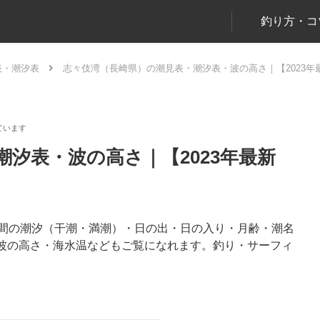
釣り方・コ
表・潮汐表
志々伎湾（長崎県）の潮見表・潮汐表・波の高さ｜【2023年
汐表・波の高さ｜【2023年最新
日間の潮汐（干潮・満潮）・日の出・日の入り・月齢・潮名
波の高さ・海水温などもご覧になれます。釣り・サーフィ