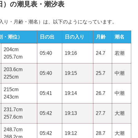
06日）の潮見表・潮汐表
の入り・月齢・潮名）は、以下のようになっています。
刻・潮位）
日の出
日の入り
月齢
潮名
204cm
05:40
19:16
24.7
若潮
205.7cm
203.6cm
05:40
19:15
25.7
中潮
225cm
215cm
05:41
19:14
26.7
中潮
243cm
231.7cm
05:42
19:13
27.7
大潮
257.6cm
248.7cm
05:42
19:12
28.7
大潮
268.2cm