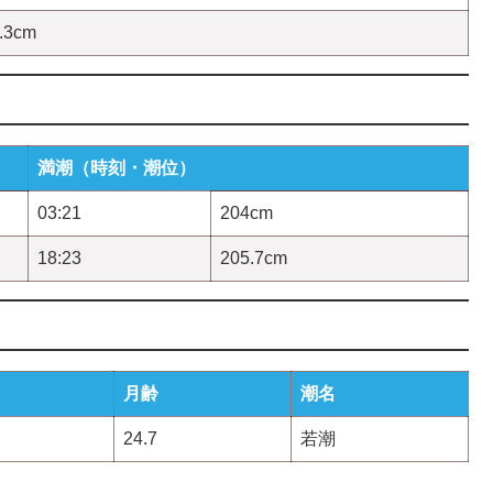
.3cm
満潮（時刻・潮位）
03:21
204cm
18:23
205.7cm
月齢
潮名
24.7
若潮