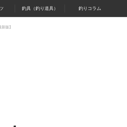
ツ
釣具（釣り道具）
釣りコラム
最新版】