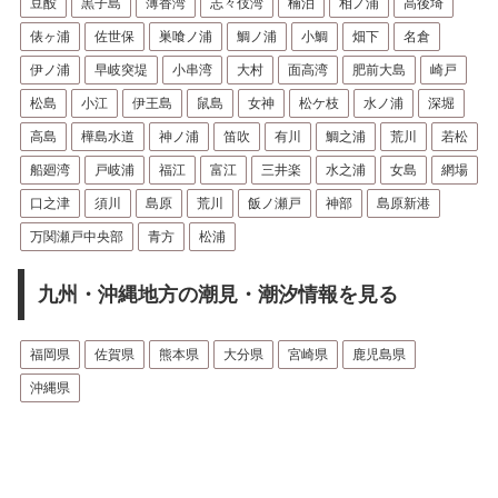
豆酘
黒子島
薄香湾
志々伎湾
楠泊
相ノ浦
高後埼
俵ヶ浦
佐世保
巣喰ノ浦
鯛ノ浦
小鯛
畑下
名倉
伊ノ浦
早岐突堤
小串湾
大村
面高湾
肥前大島
崎戸
松島
小江
伊王島
鼠島
女神
松ケ枝
水ノ浦
深堀
高島
樺島水道
神ノ浦
笛吹
有川
鯛之浦
荒川
若松
船廻湾
戸岐浦
福江
富江
三井楽
水之浦
女島
網場
口之津
須川
島原
荒川
飯ノ瀬戸
神部
島原新港
万関瀬戸中央部
青方
松浦
九州・沖縄地方の潮見・潮汐情報を見る
福岡県
佐賀県
熊本県
大分県
宮崎県
鹿児島県
沖縄県