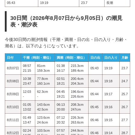
05:43
19:19
23.7
長潮
30日間（2026年8月07日から9月05日）の潮見
表・潮汐表
今後30日間の潮汐情報（干潮・満潮・日の出・日の入り・月齢・
潮名）は、以下のようになっています。
日付
干潮（時刻・潮位）
満潮（時刻・潮位）
日の出
日の入り
月齢
08:57
81cm
01:38
215.3cm
8月07日
05:43
19:19
23.7
21:15
159.3cm
16:17
189.4cm
10:38
77.8cm
02:51
200.4cm
8月08日
05:44
19:18
24.7
23:47
160.1cm
18:21
204.3cm
12:03
62.3cm
04:45
196.6cm
8月09日
05:44
19:17
25.7
-
-
19:21
226.6cm
01:05
143.6cm
06:13
208.3cm
8月10日
05:45
19:16
26.7
13:02
42.5cm
20:00
247cm
01:49
123.6cm
07:12
226.3cm
8月11日
05:46
19:15
27.7
13:47
24.6cm
20:32
263.6cm
02:24
103.5cm
07:57
244.9cm
8月12日
05:46
19:14
28.7