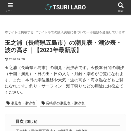
釣りラボマガジン
全国の潮見表・潮汐表
長崎県の潮見表・潮汐
メニュー
検索
玉之浦（長崎県五島市）の潮見表・潮汐表・
波の高さ｜【2023年最新版】
2020.09.28
玉之浦（長崎県五島市）の潮見・潮汐表です。今後30日間の潮汐
（干潮・満潮）・日の出・日の入り・月齢・潮名がご覧になれま
す。また、本日の潮位推移や天気・波の高さ・海水温などもご覧
になれます。釣り・サーフィン・潮干狩りなどの用途にお役立て
ください。
潮見表・潮汐表
長崎県の潮見表・潮汐表
目次