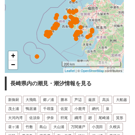
+
−
200 km
Leaflet
| ©
OpenStreetMap
contributors
長崎県内の潮見・潮汐情報を見る
新御厨
大飛島
郷ノ浦
勝本
芦辺
厳原
高浜
大船越
茂土浦
鴨居瀬
千尋藻
佐賀
小鹿湾
網代
泉
大河内湾
佐須奈
伊奈
狩尾
綱湾
廻
尾崎浦
箕形
昼ヶ浦
竹敷
島山
大山浦
万関瀬戸
小茂田
久根浜