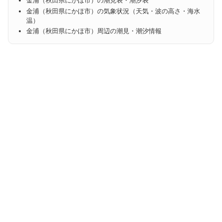
金浦（秋田県にかほ市）の潮見表・潮汐表
金浦（秋田県にかほ市）の気象状況（天気・波の高さ・海水
温）
金浦（秋田県にかほ市）周辺の潮見・潮汐情報