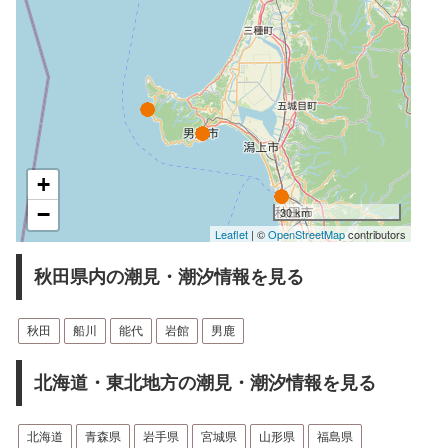
+
−
30 km
Leaflet
| ©
OpenStreetMap
contributors
秋田県内の潮見・潮汐情報を見る
秋田
船川
能代
岩館
男鹿
北海道・東北地方の潮見・潮汐情報を見る
北海道
青森県
岩手県
宮城県
山形県
福島県