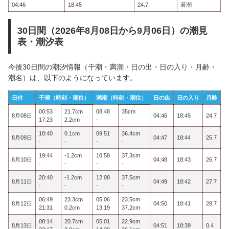
04:46
18:45
24.7
若潮
30日間（2026年8月08日から9月06日）の潮見
表・潮汐表
今後30日間の潮汐情報（干潮・満潮・日の出・日の入り・月齢・
潮名）は、以下のようになっています。
日付
干潮（時刻・潮位）
満潮（時刻・潮位）
日の出
日の入り
月齢
00:53
21.7cm
08:48
35cm
8月08日
04:46
18:45
24.7
17:23
2.2cm
-
-
18:40
0.1cm
09:51
36.4cm
8月09日
04:47
18:44
25.7
-
-
-
-
19:44
-1.2cm
10:58
37.3cm
8月10日
04:48
18:43
26.7
-
-
-
-
20:40
-1.2cm
12:08
37.5cm
8月11日
04:49
18:42
27.7
-
-
-
-
06:49
23.3cm
05:06
23.5cm
8月12日
04:50
18:41
28.7
21:31
0.2cm
13:19
37.2cm
08:14
20.7cm
05:01
22.9cm
8月13日
04:51
18:39
0.4