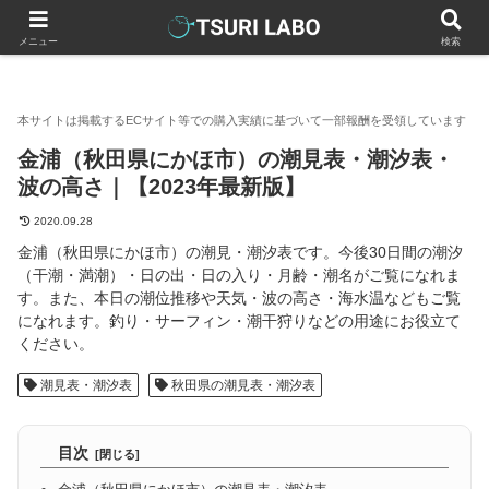
釣りラボマガジン
全国の潮見表・潮汐表
秋田県の潮見表・潮汐
メニュー
検索
金浦（秋田県にかほ市）の潮見表・潮汐表・
波の高さ｜【2023年最新版】
2020.09.28
金浦（秋田県にかほ市）の潮見・潮汐表です。今後30日間の潮汐
（干潮・満潮）・日の出・日の入り・月齢・潮名がご覧になれま
す。また、本日の潮位推移や天気・波の高さ・海水温などもご覧
になれます。釣り・サーフィン・潮干狩りなどの用途にお役立て
ください。
潮見表・潮汐表
秋田県の潮見表・潮汐表
目次