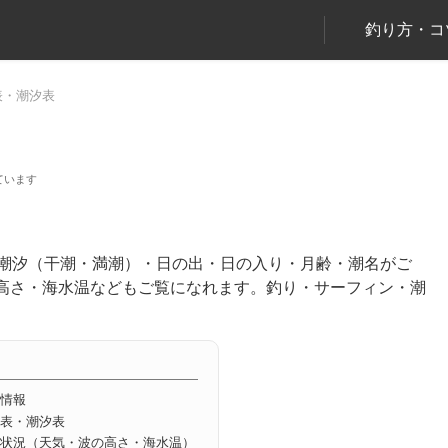
釣り方・コ
表・潮汐表
の潮汐（干潮・満潮）・日の出・日の入り・月齢・潮名がご
高さ・海水温などもご覧になれます。釣り・サーフィン・潮
情報
表・潮汐表
状況（天気・波の高さ・海水温）