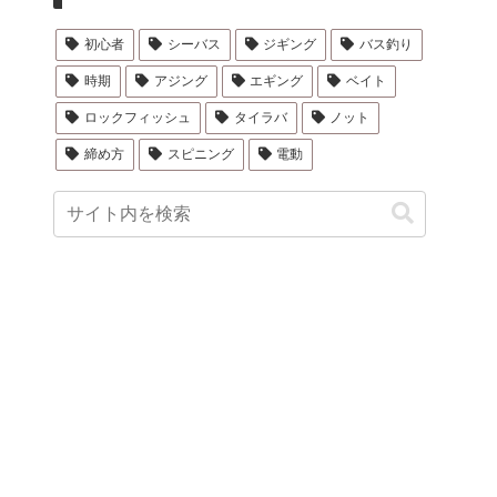
初心者
シーバス
ジギング
バス釣り
時期
アジング
エギング
ベイト
ロックフィッシュ
タイラバ
ノット
締め方
スピニング
電動