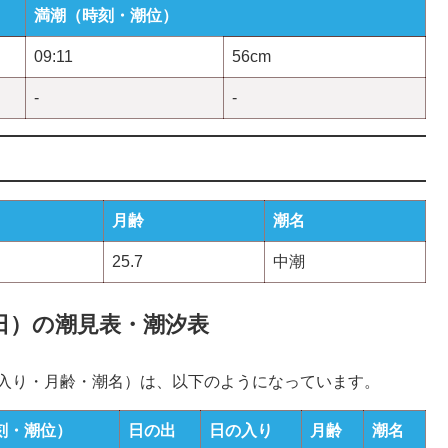
満潮（時刻・潮位）
09:11
56cm
-
-
月齢
潮名
25.7
中潮
07日）の潮見表・潮汐表
の入り・月齢・潮名）は、以下のようになっています。
刻・潮位）
日の出
日の入り
月齢
潮名