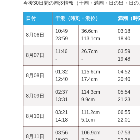
今後30日間の潮汐情報（干潮・満潮・日の出・日
日付
干潮（時刻・潮位）
満潮（時
10:49
36.6cm
03:18
8月06日
23:59
113.1cm
18:40
11:46
26.7cm
03:59
8月07日
-
-
19:48
01:32
115.6cm
04:52
8月08日
12:40
17.4cm
20:40
02:37
114.3cm
05:54
8月09日
13:31
9.9cm
21:23
03:21
111.2cm
06:55
8月10日
14:18
5.1cm
22:01
03:56
106.9cm
07:53
8月11日