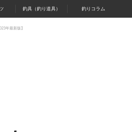
ツ
釣具（釣り道具）
釣りコラム
23年最新版】