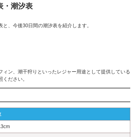
表・潮汐表
表と、今後30日間の潮汐表を紹介します。
フィン、潮干狩りといったレジャー用途として提供している
照ください。
位
.3cm