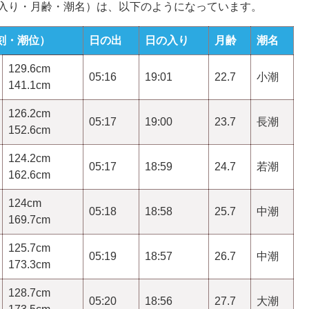
の入り・月齢・潮名）は、以下のようになっています。
刻・潮位）
日の出
日の入り
月齢
潮名
129.6cm
05:16
19:01
22.7
小潮
141.1cm
126.2cm
05:17
19:00
23.7
長潮
152.6cm
124.2cm
05:17
18:59
24.7
若潮
162.6cm
124cm
05:18
18:58
25.7
中潮
169.7cm
125.7cm
05:19
18:57
26.7
中潮
173.3cm
128.7cm
05:20
18:56
27.7
大潮