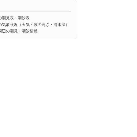
の潮見表・潮汐表
の気象状況（天気・波の高さ・海水温）
周辺の潮見・潮汐情報