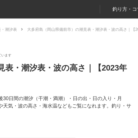
釣り方・コ
表・潮汐表
大多府島（岡山県備前市）の潮見表・潮汐表・波の高さ｜【20
表・潮汐表・波の高さ｜【2023年
後30日間の潮汐（干潮・満潮）・日の出・日の入り・月
や天気・波の高さ・海水温などもご覧になれます。釣り・サ
。