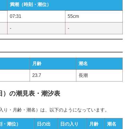
満潮（時刻・潮位）
07:31
55cm
-
-
月齢
潮名
23.7
長潮
05日）の潮見表・潮汐表
の入り・月齢・潮名）は、以下のようになっています。
刻・潮位）
日の出
日の入り
月齢
潮名