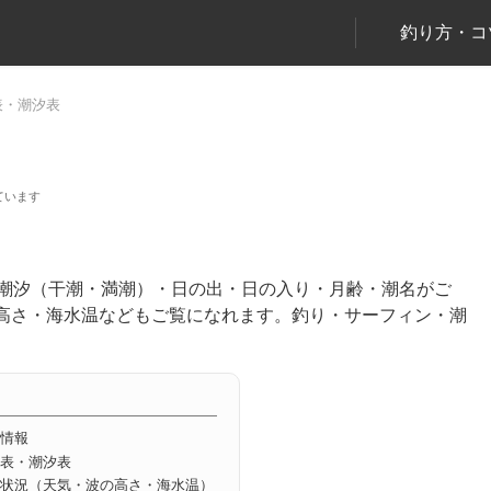
釣り方・コ
表・潮汐表
の潮汐（干潮・満潮）・日の出・日の入り・月齢・潮名がご
高さ・海水温などもご覧になれます。釣り・サーフィン・潮
情報
表・潮汐表
状況（天気・波の高さ・海水温）