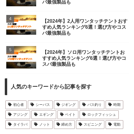
パ最強製品も
【2024年】2人用ワンタッチテントおす
すめ人気ランキング6選！選び方やコス
パ最強製品も
【2024年】ソロ用ワンタッチテントお
すすめ人気ランキング6選！選び方やコ
スパ最強製品も
人気のキーワードから記事を探す
初心者
シーバス
ジギング
バス釣り
時期
アジング
エギング
ベイト
ロックフィッシュ
タイラバ
ノット
締め方
スピニング
電動