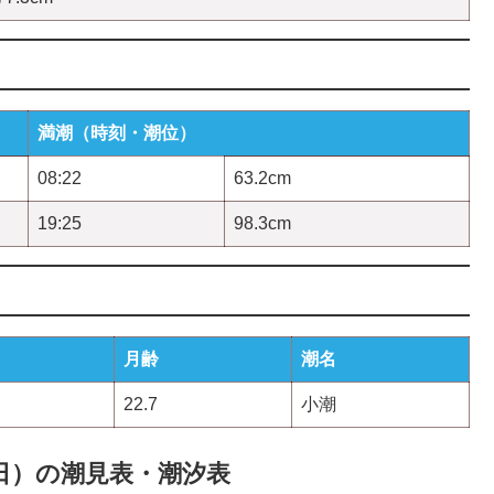
満潮（時刻・潮位）
08:22
63.2cm
19:25
98.3cm
月齢
潮名
22.7
小潮
04日）の潮見表・潮汐表