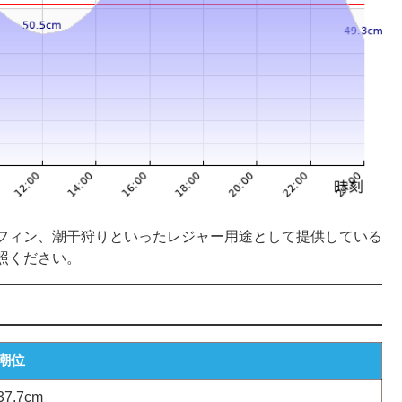
フィン、潮干狩りといったレジャー用途として提供している
照ください。
潮位
37.7cm