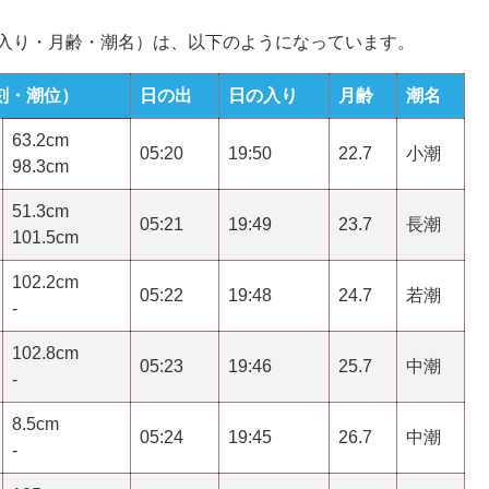
の入り・月齢・潮名）は、以下のようになっています。
刻・潮位）
日の出
日の入り
月齢
潮名
63.2cm
05:20
19:50
22.7
小潮
98.3cm
51.3cm
05:21
19:49
23.7
長潮
101.5cm
102.2cm
05:22
19:48
24.7
若潮
-
102.8cm
05:23
19:46
25.7
中潮
-
8.5cm
05:24
19:45
26.7
中潮
-