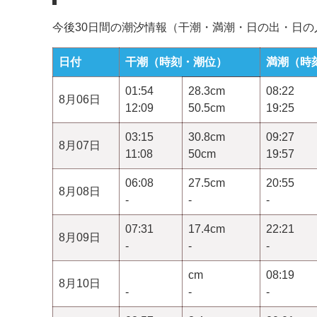
今後30日間の潮汐情報（干潮・満潮・日の出・日
日付
干潮（時刻・潮位）
満潮（時
01:54
28.3cm
08:22
8月06日
12:09
50.5cm
19:25
03:15
30.8cm
09:27
8月07日
11:08
50cm
19:57
06:08
27.5cm
20:55
8月08日
-
-
-
07:31
17.4cm
22:21
8月09日
-
-
-
cm
08:19
8月10日
-
-
-