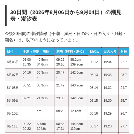
30日間（2026年8月06日から9月04日）の潮見
表・潮汐表
今後30日間の潮汐情報（干潮・満潮・日の出・日の入り・月齢・
潮名）は、以下のようになっています。
日付
干潮（時刻・潮位）
満潮（時刻・潮位）
日の出
日の入り
月齢
03:00
40.5cm
09:29
98.2cm
8月06日
05:12
19:34
22.7
13:35
84.6cm
20:10
139.2cm
04:16
36.3cm
20:47
142.5cm
8月07日
05:13
19:33
23.7
-
-
-
-
05:51
30.3cm
21:42
143.2cm
8月08日
05:14
19:32
24.7
-
-
-
-
07:21
21.3cm
23:09
142.5cm
8月09日
05:15
19:30
25.7
-
-
-
-
cm
08:29
12.4cm
8月10日
05:16
19:29
26.7
-
-
-
-
09:22
6.7cm
00:55
144.5cm
8月11日
05:17
19:28
27.7
20:22
104.9cm
17:11
112cm