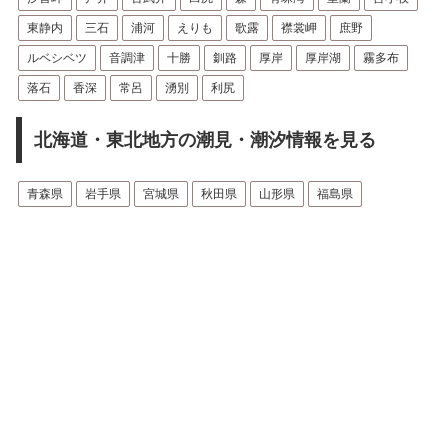
東静内
三石
浦河
えりも
歌露
襟裳岬
庶野
ルベシベツ
音調津
十勝
釧路
厚岸
厚岸湖
霧多布
落石
香深
常呂
湧別
利尻
北海道・東北地方の潮見・潮汐情報を見る
青森県
岩手県
宮城県
秋田県
山形県
福島県