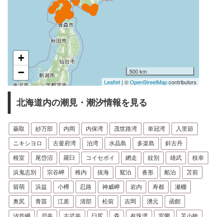
+
−
500 km
Leaflet
| ©
OpenStreetMap
contributors
北海道内の潮見・潮汐情報を見る
蘂取
紗万部
内岡
内保湾
茂世路湾
単冠湾
入里節
ニキシヨロ
古釜府湾
泊湾
水晶島
多楽島
斜古丹
根室
尾岱沼
羅臼
コイセボイ
網走
紋別
雄武
枝幸
浜鬼志別
宗谷岬
稚内
抜海
鴛泊
沓形
船泊
苫前
留萌
浜益
小樽
忍路
神威岬
岩内
寿都
瀬棚
奥尻
青苗
江差
清部
松前
吉岡
湧元
函館
汐首岬
戸井
古武井
臼尻
森
有珠湾
室蘭
苫小牧