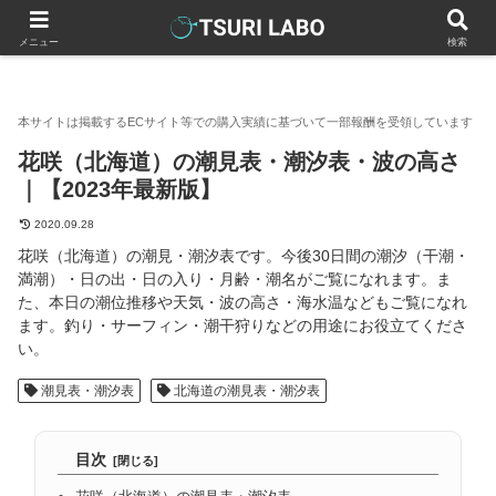
釣りラボマガジン
全国の潮見表・潮汐表
北海道の潮見表・潮汐
メニュー
検索
花咲（北海道）の潮見表・潮汐表・波の高さ
｜【2023年最新版】
2020.09.28
花咲（北海道）の潮見・潮汐表です。今後30日間の潮汐（干潮・
満潮）・日の出・日の入り・月齢・潮名がご覧になれます。ま
た、本日の潮位推移や天気・波の高さ・海水温などもご覧になれ
ます。釣り・サーフィン・潮干狩りなどの用途にお役立てくださ
い。
潮見表・潮汐表
北海道の潮見表・潮汐表
目次