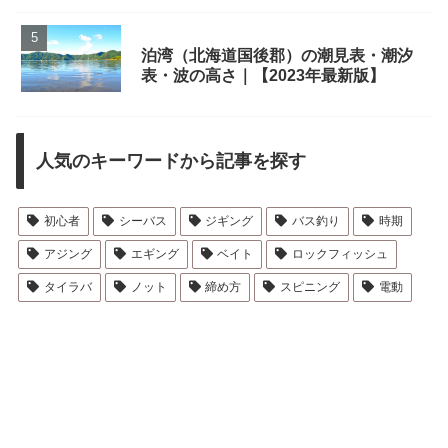
泊湾（北海道国後郡）の潮見表・潮汐
表・波の高さ｜【2023年最新版】
人気のキーワードから記事を探す
初心者
シーバス
ジギング
バス釣り
時期
アジング
エギング
ベイト
ロックフィッシュ
タイラバ
ノット
締め方
スピニング
電動