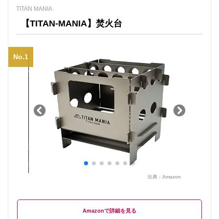
TITAN MANIA
【TITAN-MANIA】焚火台
No.1
出典：
Amazon
Amazon