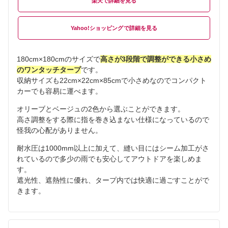
楽天
Yahoo!ショッピング
180cm×180cmのサイズで
高さが3段階で調整ができる小さめ
のワンタッチタープ
です。
収納サイズも22cm×22cm×85cmで小さめなのでコンパクト
カーでも容易に運べます。
オリーブとベージュの2色から選ぶことができます。
高さ調整をする際に指を巻き込まない仕様になっているので
怪我の心配がありません。
耐水圧は1000mm以上に加えて、縫い目にはシーム加工がさ
れているので多少の雨でも安心してアウトドアを楽しめま
す。
遮光性、遮熱性に優れ、タープ内では快適に過ごすことがで
きます。