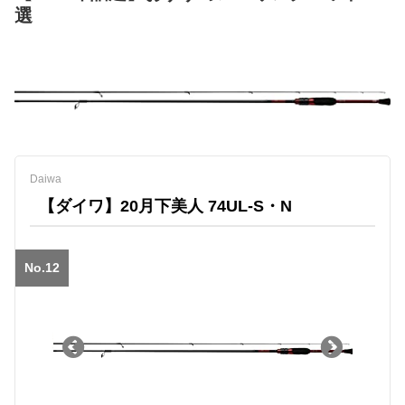
選
Daiwa
【ダイワ】20月下美人 74UL‐S・N
No.12