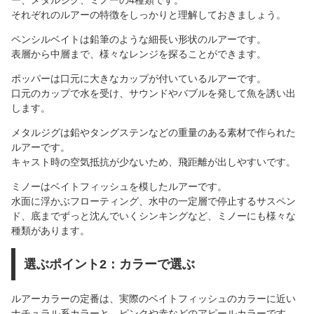
それぞれのルアーの特徴をしっかりと理解しておきましょう。
ペンシルベイトは鉛筆のような細長い形状のルアーです。
表層から中層まで、様々なレンジを探ることができます。
ポッパーは口元に大きなカップが付いているルアーです。
口元のカップで水を受け、サウンドやバブルを発して魚を誘い出
します。
メタルジグは鉛やタングステンなどの重量のある素材で作られた
ルアーです。
キャスト時の空気抵抗が少ないため、飛距離が出しやすいです。
ミノーはベイトフィッシュを模したルアーです。
水面に浮かぶフローティング、水中の一定層で停止するサスペン
ド、底までずっと沈んでいくシンキングなど、ミノーにも様々な
種類があります。
選ぶポイント2：カラーで選ぶ
ルアーカラーの定番は、実際のベイトフィッシュのカラーに近い
ナチュラル系カラーと、ピンクや赤などのアピールカラーです。