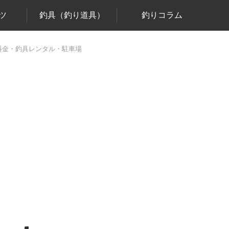
ツ
釣具（釣り道具）
釣りコラム
料金・釣具レンタル・駐車場