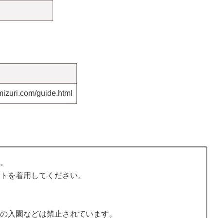
umizuri.com/guide.html
す。
ットを着用してください。
壊
ての入園などは禁止されています。