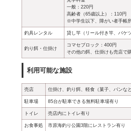
一般：220円
高齢者（65歳以上）：110円
※中学生以下、障がい者手帳
釣具レンタル
貸し竿（リール付き竿、バケツ
コマセブロック：400円
釣り餌・仕掛け
その他の餌、仕掛けも売店で
利用可能な施設
売店
仕掛け、釣り餌、軽食（菓子、パンな
駐車場
85台が駐車できる無料駐車場有り
トイレ
売店内にトイレ有り
お食事処
市原海釣り公園3階にレストラン有り