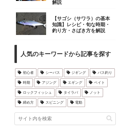
解説
【サゴシ（サワラ）の基本
知識】レシピ・旬な時期・
釣り方・さばき方を解説
人気のキーワードから記事を探す
初心者
シーバス
ジギング
バス釣り
時期
アジング
エギング
ベイト
ロックフィッシュ
タイラバ
ノット
締め方
スピニング
電動