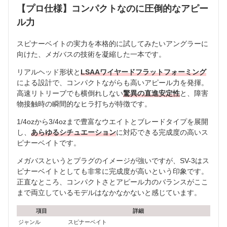
【プロ仕様】コンパクトなのに圧倒的なアピー
ル力
スピナーベイトの実力を本格的に試してみたいアングラーに
向けた、メガバスの技術を凝縮した一本です。
リアルヘッド形状と
LSAAワイヤードフラットフォーミング
による設計で、コンパクトながらも高いアピール力を発揮。
高速リトリーブでも横倒れしない
驚異の直進安定性
と、障害
物接触時の瞬間的なヒラ打ちが特徴です。
1/4ozから3/4ozまで豊富なウエイトとブレードタイプを展開
し、
あらゆるシチュエーション
に対応できる完成度の高いス
ピナーベイトです。
メガバスというとプラグのイメージが強いですが、SV-3はス
ピナーベイトとしても非常に完成度が高いという印象です。
正直なところ、コンパクトさとアピール力のバランスがここ
まで両立しているモデルはなかなかないと感じています。
項目
詳細
ジャンル
スピナーベイト