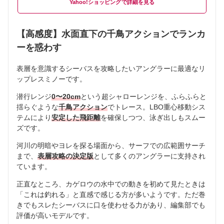
Yahoo!ショッピング
【高感度】水面直下の千鳥アクションでランカ
ーを惑わす
表層を意識するシーバスを攻略したいアングラーに最適なリ
ップレスミノーです。
潜行レンジ
0〜20cm
という超シャローレンジを、ふらふらと
揺らぐような
千鳥アクション
でトレース。LBO重心移動シス
テムにより
安定した飛距離
を確保しつつ、泳ぎ出しもスムー
ズです。
河川の明暗やヨレを探る場面から、サーフでの広範囲サーチ
まで、
表層攻略の決定版
として多くのアングラーに支持され
ています。
正直なところ、カゲロウの水中での動きを初めて見たときは
「これは釣れる」と直感で感じる方が多いようです。ただ巻
きでもスレたシーバスに口を使わせる力があり、編集部でも
評価が高いモデルです。