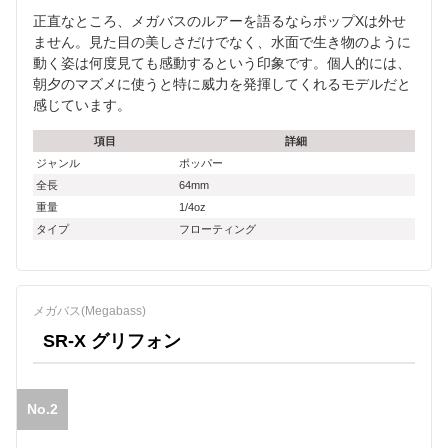
正直なところ、メガバスのルアーを語るならポップXは外せ
ません。見た目の美しさだけでなく、水面で生き物のように
動く姿は何度見ても感動するという印象です。個人的には、
朝夕のマズメに使うと特に威力を発揮してくれるモデルだと
感じています。
項目
詳細
ジャンル
ポッパー
全長
64mm
重量
1/4oz
タイプ
フローティング
メガバス(Megabass)
SR-X グリフォン
No.2