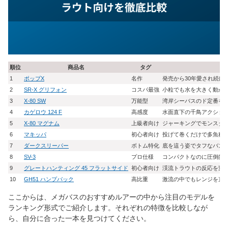
順位
商品名
タグ
特
1
ポップX
名作
発売から30年愛され続け
2
SR-X グリフォン
コスパ最強
小粒でも水を大きく動か
3
X-80 SW
万能型
湾岸シーバスのド定番を
4
カゲロウ 124 F
高感度
水面直下の千鳥アクショ
5
X-80 マグナム
上級者向け
ジャーキングでモンスタ
6
マキッパ
初心者向け
投げて巻くだけで多魚種
7
ダークスリーパー
ボトム特化
底を這う姿でタフなバス
8
SV-3
プロ仕様
コンパクトなのに圧倒的
9
グレートハンティング 45 フラットサイド
初心者向け
渓流トラウトの反応を変
10
GH51 ハンプバック
高比重
激流の中でもレンジを直
ここからは、メガバスのおすすめルアーの中から注目のモデルを
ランキング形式でご紹介します。それぞれの特徴を比較しなが
ら、自分に合った一本を見つけてください。