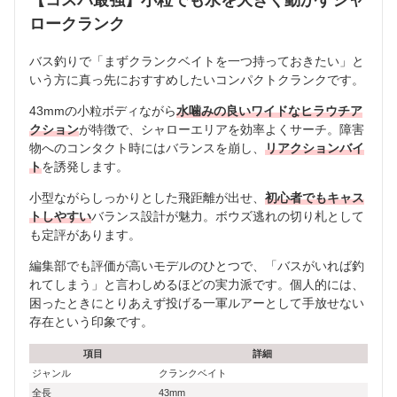
ロークランク
バス釣りで「まずクランクベイトを一つ持っておきたい」と
いう方に真っ先におすすめしたいコンパクトクランクです。
43mmの小粒ボディながら
水噛みの良いワイドなヒラウチア
クション
が特徴で、シャローエリアを効率よくサーチ。障害
物へのコンタクト時にはバランスを崩し、
リアクションバイ
ト
を誘発します。
小型ながらしっかりとした飛距離が出せ、
初心者でもキャス
トしやすい
バランス設計が魅力。ボウズ逃れの切り札として
も定評があります。
編集部でも評価が高いモデルのひとつで、「バスがいれば釣
れてしまう」と言わしめるほどの実力派です。個人的には、
困ったときにとりあえず投げる一軍ルアーとして手放せない
存在という印象です。
項目
詳細
ジャンル
クランクベイト
全長
43mm