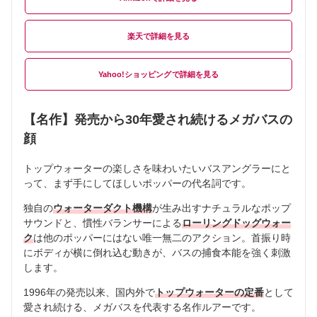
楽天
Yahoo!ショッピング
【名作】発売から30年愛され続けるメガバスの
顔
トップウォーターの楽しさを味わいたいバスアングラーにと
って、まず手にしてほしいポッパーの代名詞です。
独自の
ウォーターダクト機構
が生み出すナチュラルなポップ
サウンドと、慣性バランサーによる
ローリングドッグウォー
ク
は他のポッパーにはない唯一無二のアクション。首振り時
にボディが横に倒れ込む動きが、バスの捕食本能を強く刺激
します。
1996年の発売以来、国内外で
トップウォーターの定番
として
愛され続ける、メガバスを代表する名作ルアーです。