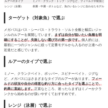
ルアーのタイプ
ミノー・クランク・トップ・ジグなど、フィールドや状況に応
レンジ（泳層）
表層・中層・ボトムなど、魚のいるレンジに合わせたモデルを
ターゲット（対象魚）で選ぶ
メガバスはバス・シーバス・トラウト・ソルト全般と幅広いジャ
ンルのルアーを展開しています。
まずは自分が狙いたい魚種を明
確にすることが、失敗しない選び方の第一歩です。
個人的には、
最初に一つのジャンルに絞って定番モデルから入るのが上達への
近道だと感じています。
ルアーのタイプで選ぶ
ミノー、クランクベイト、ポッパー、スピナーベイト、ジグな
ど、メガバスにはさまざまなタイプのルアーがあります。
フィー
ルドの状況や自分の得意な釣り方に合ったタイプを選ぶことで、
釣果に直結します。
正直なところ、迷ったらまずはミノーかクラ
ンクから始めるのが扱いやすくておすすめです。
レンジ（泳層）で選ぶ