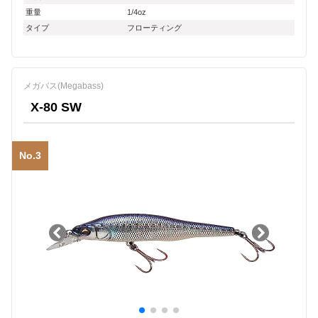
重量
1/4oz
タイプ
フローティング
メガバス(Megabass)
X-80 SW
No.3