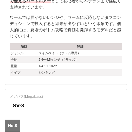
で使えるハードルアー
として初心者からベテランまで幅広く
支持されています。
ワームでは届かないレンジや、ワームに反応しないタフコン
ディションで投入すると結果が出やすいという印象です。個
人的には、夏場のボトム攻略で真価を発揮するモデルだと感
じています。
項目
詳細
ジャンル
スイムベイト（ボトム専用）
全長
2.4〜4.5インチ（4サイズ）
重量
1/4〜1-1/4oz
タイプ
シンキング
メガバス(Megabass)
SV-3
No.8