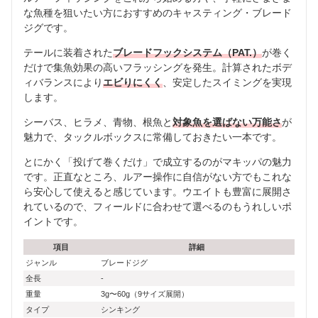
な魚種を狙いたい方におすすめのキャスティング・ブレード
ジグです。
テールに装着された
ブレードフックシステム（PAT.）
が巻く
だけで集魚効果の高いフラッシングを発生。計算されたボデ
ィバランスにより
エビりにくく
、安定したスイミングを実現
します。
シーバス、ヒラメ、青物、根魚と
対象魚を選ばない万能さ
が
魅力で、タックルボックスに常備しておきたい一本です。
とにかく「投げて巻くだけ」で成立するのがマキッパの魅力
です。正直なところ、ルアー操作に自信がない方でもこれな
ら安心して使えると感じています。ウエイトも豊富に展開さ
れているので、フィールドに合わせて選べるのもうれしいポ
イントです。
項目
詳細
ジャンル
ブレードジグ
全長
-
重量
3g〜60g（9サイズ展開）
タイプ
シンキング