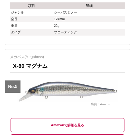
項目
詳細
ジャンル
シーバスミノー
全長
124mm
重量
22g
タイプ
フローティング
メガバス(Megabass)
X-80 マグナム
No.5
出典：
Amazon
Amazon