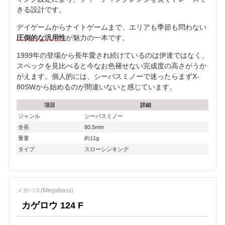
きる設計です。
デイゲームからナイトゲームまで、エリアも季節も問わない
圧倒的な汎用性
が魅力の一本です。
1999年の登場から長年愛され続けているのは伊達ではなく、
スペックを見比べると今なお色褪せない完成度の高さがうか
がえます。個人的には、シーバスミノーで迷ったらまずX-
80SWから始めるのが間違いないと感じています。
項目
詳細
ジャンル
シーバスミノー
全長
80.5mm
重量
約11g
タイプ
スローシンキング
メガバス(Megabass)
カゲロウ 124 F