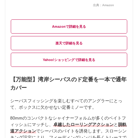
出典：
Amazon
Amazon
楽天
Yahoo!ショッピング
【万能型】湾岸シーバスのド定番を一本で通年
カバー
シーバスフィッシングを楽しむすべてのアングラーにとっ
て、ボックスに欠かせない定番ミノーです。
80mmのコンパクトなシャイナーフォルムが多くのベイトフ
ィッシュにマッチし、
卓越したローリングアクション
と
脱軌
道アクション
でシーバスのバイトを誘発します。スローシン
キング設定により、フィーディングレンジを長くトレースで