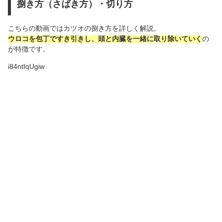
捌き方（さばき方）・切り方
こちらの動画ではカツオの捌き方を詳しく解説。
ウロコを包丁ですき引きし、頭と内臓を一緒に取り除いていく
の
が特徴です。
i84ntIqUgiw