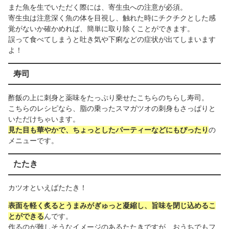
また魚を生でいただく際には、寄生虫への注意が必須。
寄生虫は注意深く魚の体を目視し、触れた時にチクチクとした感
覚がないか確かめれば、簡単に取り除くことができます。
誤って食べてしまうと吐き気や下痢などの症状が出てしまいます
よ！
寿司
酢飯の上に刺身と薬味をたっぷり乗せたこちらのちらし寿司。
こちらのレシピなら、脂の乗ったスマガツオの刺身もさっぱりと
いただけちゃいます。
見た目も華やかで、ちょっとしたパーティーなどにもぴったり
の
メニューです。
たたき
カツオといえばたたき！
表面を軽く炙るとうまみがぎゅっと凝縮し、旨味を閉じ込めるこ
とができる
んです。
作るのが難しそうなイメージのあるたたきですが、おうちでもフ