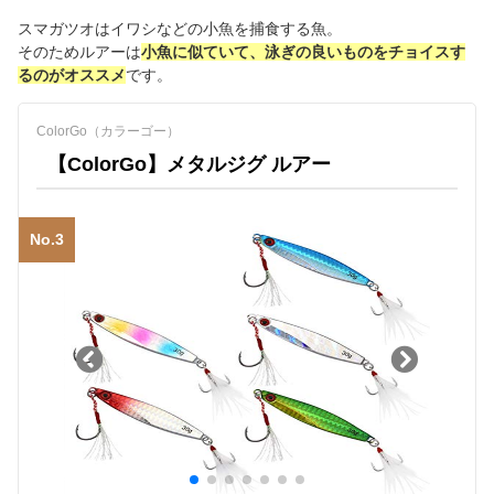
スマガツオはイワシなどの小魚を捕食する魚。
そのためルアーは
小魚に似ていて、泳ぎの良いものをチョイスす
るのがオススメ
です。
ColorGo（カラーゴー）
【ColorGo】メタルジグ ルアー
No.3