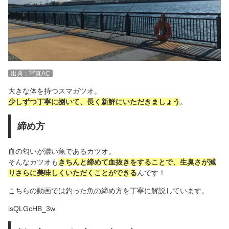
出典：写真AC
大きな体を持つスマガツオ。
少しずつ丁寧に捌いて、長く新鮮にいただきましょう
。
締め方
血の匂いが濃い魚であるカツオ。
そんなカツオも
きちんと締めて血抜きをすることで、生臭さが減
りさらに美味しくいただくことができる
んです！
こちらの動画では釣った魚の締め方を丁寧に解説しています。
isQLGcHB_3w