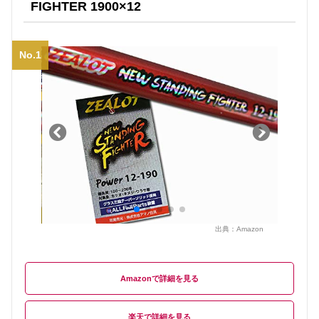
FIGHTER 1900×12
No.1
出典：
Amazon
Amazon
楽天