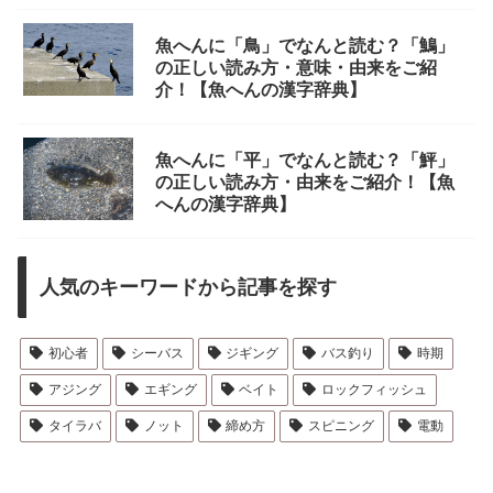
魚へんに「鳥」でなんと読む？「鷠」
の正しい読み方・意味・由来をご紹
介！【魚へんの漢字辞典】
魚へんに「平」でなんと読む？「鮃」
の正しい読み方・由来をご紹介！【魚
へんの漢字辞典】
人気のキーワードから記事を探す
初心者
シーバス
ジギング
バス釣り
時期
アジング
エギング
ベイト
ロックフィッシュ
タイラバ
ノット
締め方
スピニング
電動