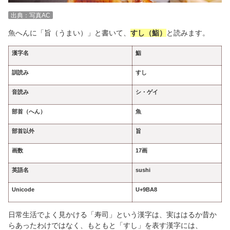
出典：写真AC
魚へんに「旨（うまい）」と書いて、
すし（鮨）
と読みます。
漢字名
鮨
訓読み
すし
音読み
シ・ゲイ
部首（へん）
魚
部首以外
旨
画数
17画
英語名
sushi
Unicode
U+9BA8
日常生活でよく見かける「寿司」という漢字は、実ははるか昔か
らあったわけではなく、もともと「すし」を表す漢字には、