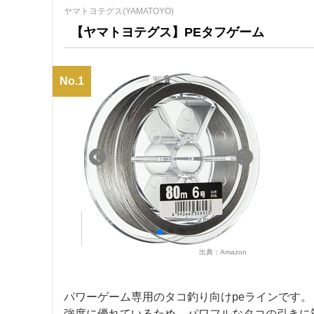
ヤマトヨテグス(YAMATOYO)
【ヤマトヨテグス】PEタフゲーム
No.1
出典：
Amazon
パワーゲーム専用のタコ釣り向けpeラインです。
強度に優れているため、パワフルなタコの引きに