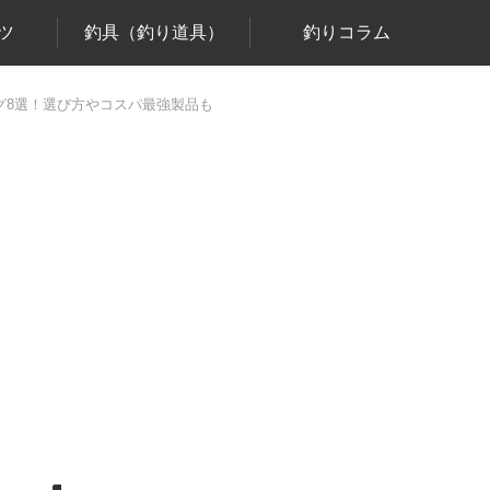
ツ
釣具（釣り道具）
釣りコラム
ング8選！選び方やコスパ最強製品も