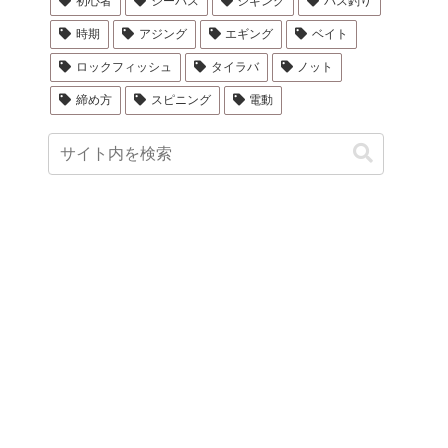
初心者
シーバス
ジギング
バス釣り
時期
アジング
エギング
ベイト
ロックフィッシュ
タイラバ
ノット
締め方
スピニング
電動