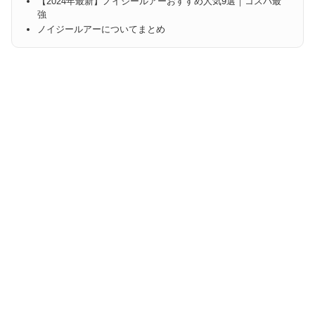
【2024年最新】ノイジールアーおすすめ人気9選｜コスパ最
強
ノイジールアーについてまとめ