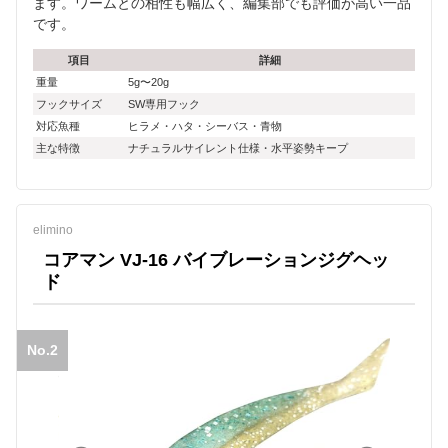
ます。ワームとの相性も幅広く、編集部でも評価が高い一品
です。
項目
詳細
重量
5g〜20g
フックサイズ
SW専用フック
対応魚種
ヒラメ・ハタ・シーバス・青物
主な特徴
ナチュラルサイレント仕様・水平姿勢キープ
elimino
コアマン VJ-16 バイブレーションジグヘッ
ド
No.2