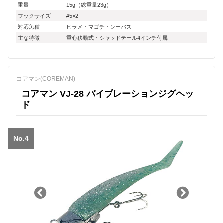
重量
15g（総重量23g）
フックサイズ
#5×2
対応魚種
ヒラメ・マゴチ・シーバス
主な特徴
重心移動式・シャッドテール4インチ付属
コアマン(COREMAN)
コアマン VJ-28 バイブレーションジグヘッ
ド
No.4