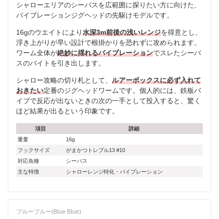
シャローエリアのシーバスを広範囲に探りたい方に向けた、
バイブレーションジグヘッドの先駆けモデルです。
16gのウエイトにより
水深3m前後の浅いレンジ
を得意とし、
浮き上がりが早い設計で根掛かりを恐れずに攻められます。
ワーム全体が
絶妙に揺れるバイブレーション
でスレたシーバ
スのバイトを引き出します。
シャロー攻略の切り札として、
ルアーボックスに必ず入れて
おきたい
定番のジグヘッドワームです。個人的には、鉄板バ
イブで反応が出ないときの次の一手として投入すると、驚く
ほど結果が出るという印象です。
項目
詳細
重量
16g
フックサイズ
がまかつトレブル13 #10
対応魚種
シーバス
主な特徴
シャローレンジ特化・バイブレーション
ブルーブルー(Blue Blue)