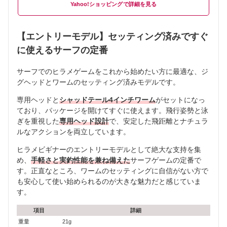
Yahoo!ショッピング
【エントリーモデル】セッティング済みですぐ
に使えるサーフの定番
サーフでのヒラメゲームをこれから始めたい方に最適な、ジ
グヘッドとワームのセッティング済みモデルです。
専用ヘッドと
シャッドテール4インチワーム
がセットになっ
ており、パッケージを開けてすぐに使えます。飛行姿勢と泳
ぎを重視した
専用ヘッド設計
で、安定した飛距離とナチュラ
ルなアクションを両立しています。
ヒラメビギナーのエントリーモデルとして絶大な支持を集
め、
手軽さと実釣性能を兼ね備えた
サーフゲームの定番で
す。正直なところ、ワームのセッティングに自信がない方で
も安心して使い始められるのが大きな魅力だと感じていま
す。
項目
詳細
重量
21g