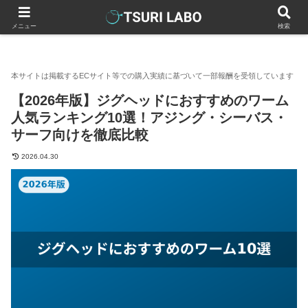
釣りラボマガジン
釣具（釣り道具）
ルアー
ワーム
【
メニュー
検索
【2026年版】ジグヘッドにおすすめのワーム
人気ランキング10選！アジング・シーバス・
サーフ向けを徹底比較
2026.04.30