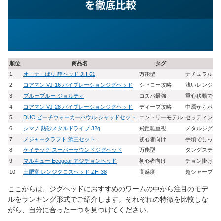
順位
商品名
タグ
1
オーナーばり 静ヘッド JH-61
万能型
ナチュラルサ
2
コアマン VJ-16 バイブレーションジグヘッド
シャロー攻略
浅いレンジを
3
ブルーブルー ジョルティ
コスパ最強
重心移動で飛
4
コアマン VJ-28 バイブレーションジグヘッド
ディープ攻略
中層からボト
5
DUO ビーチウォーカーハウル シャッドセット
エントリーモデル
セッティング
6
シマノ 熱砂メタルドライブ 32g
飛距離重視
メタルジグ並
7
メジャークラフト 浜王セット
初心者向け
手頃でしっか
8
ケイテック スーパーラウンドジグヘッド
万能型
タングステン
9
マルキュー Ecogear アジチョンヘッド
初心者向け
チョン掛けで
10
土肥富 レンジクロスヘッド ZH-38
高感度
超シャープな
ここからは、ジグヘッドにおすすめのワームの中から注目のモデ
ルをランキング形式でご紹介します。それぞれの特徴を比較しな
がら、自分に合った一つを見つけてください。