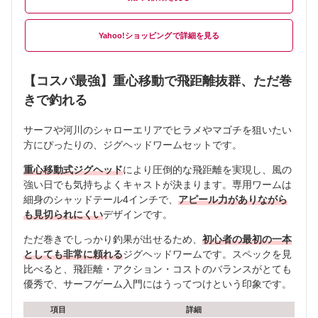
Yahoo!ショッピング
【コスパ最強】重心移動で飛距離抜群、ただ巻
きで釣れる
サーフや河川のシャローエリアでヒラメやマゴチを狙いたい
方にぴったりの、ジグヘッドワームセットです。
重心移動式ジグヘッド
により圧倒的な飛距離を実現し、風の
強い日でも気持ちよくキャストが決まります。専用ワームは
細身のシャッドテール4インチで、
アピール力がありながら
も見切られにくい
デザインです。
ただ巻きでしっかり釣果が出せるため、
初心者の最初の一本
としても非常に頼れる
ジグヘッドワームです。スペックを見
比べると、飛距離・アクション・コストのバランスがとても
優秀で、サーフゲーム入門にはうってつけという印象です。
項目
詳細