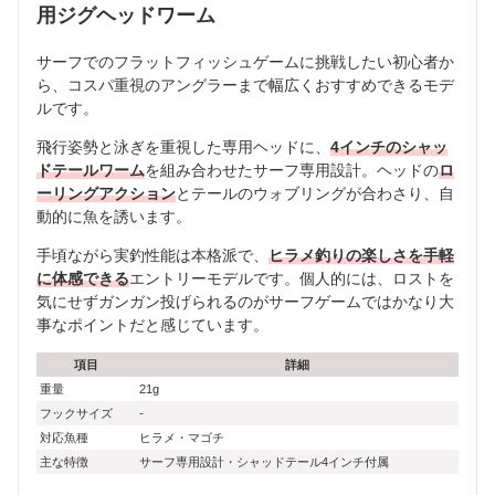
用ジグヘッドワーム
サーフでのフラットフィッシュゲームに挑戦したい初心者か
ら、コスパ重視のアングラーまで幅広くおすすめできるモデ
ルです。
飛行姿勢と泳ぎを重視した専用ヘッドに、
4インチのシャッ
ドテールワーム
を組み合わせたサーフ専用設計。ヘッドの
ロ
ーリングアクション
とテールのウォブリングが合わさり、自
動的に魚を誘います。
手頃ながら実釣性能は本格派で、
ヒラメ釣りの楽しさを手軽
に体感できる
エントリーモデルです。個人的には、ロストを
気にせずガンガン投げられるのがサーフゲームではかなり大
事なポイントだと感じています。
項目
詳細
重量
21g
フックサイズ
-
対応魚種
ヒラメ・マゴチ
主な特徴
サーフ専用設計・シャッドテール4インチ付属