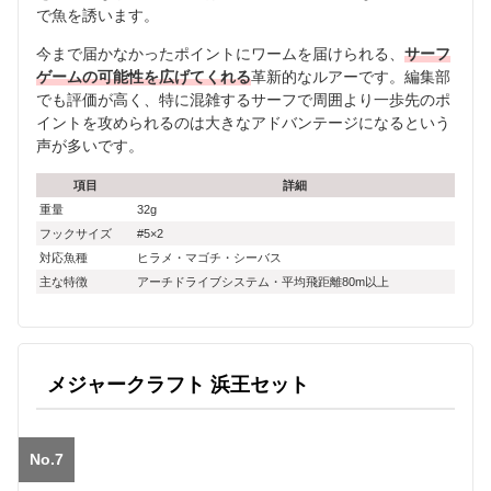
で魚を誘います。
今まで届かなかったポイントにワームを届けられる、
サーフ
ゲームの可能性を広げてくれる
革新的なルアーです。編集部
でも評価が高く、特に混雑するサーフで周囲より一歩先のポ
イントを攻められるのは大きなアドバンテージになるという
声が多いです。
項目
詳細
重量
32g
フックサイズ
#5×2
対応魚種
ヒラメ・マゴチ・シーバス
主な特徴
アーチドライブシステム・平均飛距離80m以上
メジャークラフト 浜王セット
No.7