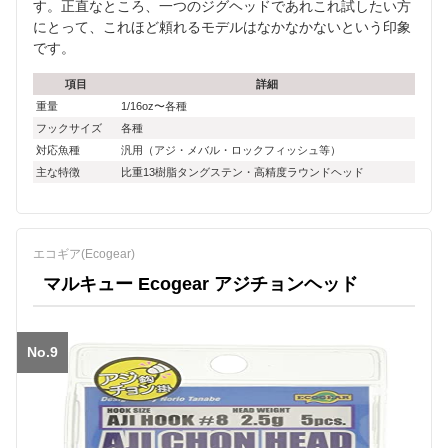
す。正直なところ、一つのジグヘッドであれこれ試したい方
にとって、これほど頼れるモデルはなかなかないという印象
です。
項目
詳細
重量
1/16oz〜各種
フックサイズ
各種
対応魚種
汎用（アジ・メバル・ロックフィッシュ等）
主な特徴
比重13樹脂タングステン・高精度ラウンドヘッド
エコギア(Ecogear)
マルキュー Ecogear アジチョンヘッド
No.9