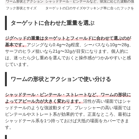
ワーム形状とアクション
シャッドテール・ピンテールなど、状況に応じた波動の強さ
フック形状とサイズ
ターゲットの口のサイズやフッキング率に合ったフックを確
ターゲットに合わせた重量を選ぶ
ジグヘッドの重量はターゲットとフィールドに合わせて選ぶのが
基本です。
アジングなら0.4g〜2g程度、シーバスなら10g〜28g、
サーフのヒラメ狙いなら21g〜32gが目安になります。個人的に
は、迷ったら少し重めを選んでおくと操作感がつかみやすいと感
じています。
ワームの形状とアクションで使い分ける
シャッドテール・ピンテール・ストレートなど、ワームの形状に
よってアピール力が大きく変わります。
活性が高い場面ではシャ
ッドテールのような強波動タイプ、プレッシャーの高い場面では
ピンテールやストレート系が効果的です。正直なところ、最初は
シャッドテール系を1つ持っておけば大抵の場面をカバーできま
す。