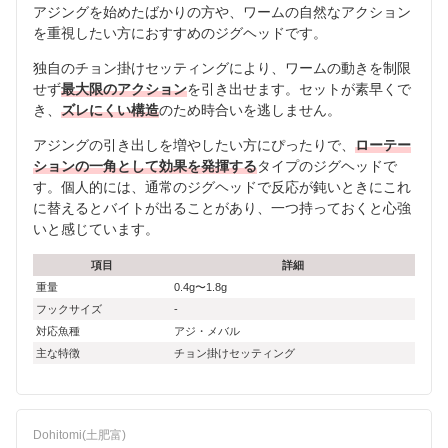
アジングを始めたばかりの方や、ワームの自然なアクション
を重視したい方におすすめのジグヘッドです。
独自のチョン掛けセッティングにより、ワームの動きを制限
せず
最大限のアクション
を引き出せます。セットが素早くで
き、
ズレにくい構造
のため時合いを逃しません。
アジングの引き出しを増やしたい方にぴったりで、
ローテー
ションの一角として効果を発揮する
タイプのジグヘッドで
す。個人的には、通常のジグヘッドで反応が鈍いときにこれ
に替えるとバイトが出ることがあり、一つ持っておくと心強
いと感じています。
項目
詳細
重量
0.4g〜1.8g
フックサイズ
-
対応魚種
アジ・メバル
主な特徴
チョン掛けセッティング
Dohitomi(土肥富)