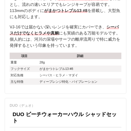
とし、流れの速いエリアでもレンジキープが容易です。
113mmのボディに
がまかつトレブル13 #8
を搭載し、大型魚
にも対応します。
VJ-16では届かない深いレンジを確実にカバーでき、
シーバ
スだけでなくヒラメや真鯛
にも実績のある万能モデルです。
個人的には、河川の深場やサーフの離岸流周りで特に威力を
発揮するという印象を持っています。
項目
詳細
重量
28g
フックサイズ
がまかつトレブル13 #8
対応魚種
シーバス・ヒラメ・マダイ
主な特徴
ディープレンジ特化・バイブレーション
DUO（デュオ）
DUO ビーチウォーカーハウル シャッドセッ
ト