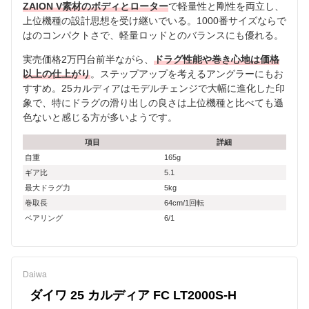
ZAION V素材のボディとローター
で軽量性と剛性を両立し、
上位機種の設計思想を受け継いでいる。1000番サイズならで
はのコンパクトさで、軽量ロッドとのバランスにも優れる。
実売価格2万円台前半ながら、
ドラグ性能や巻き心地は価格
以上の仕上がり
。ステップアップを考えるアングラーにもお
すすめ。25カルディアはモデルチェンジで大幅に進化した印
象で、特にドラグの滑り出しの良さは上位機種と比べても遜
色ないと感じる方が多いようです。
項目
詳細
自重
165g
ギア比
5.1
最大ドラグ力
5kg
巻取長
64cm/1回転
ベアリング
6/1
Daiwa
ダイワ 25 カルディア FC LT2000S-H