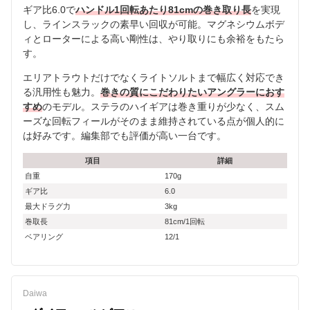
ギア比6.0で
ハンドル1回転あたり81cmの巻き取り長
を実現
し、ラインスラックの素早い回収が可能。マグネシウムボデ
ィとローターによる高い剛性は、やり取りにも余裕をもたら
す。
エリアトラウトだけでなくライトソルトまで幅広く対応でき
る汎用性も魅力。
巻きの質にこだわりたいアングラーにおす
すめ
のモデル。ステラのハイギアは巻き重りが少なく、スム
ーズな回転フィールがそのまま維持されている点が個人的に
は好みです。編集部でも評価が高い一台です。
項目
詳細
自重
170g
ギア比
6.0
最大ドラグ力
3kg
巻取長
81cm/1回転
ベアリング
12/1
Daiwa