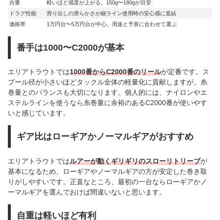
自重
軽いほど感度が上がる。150g〜180gが目安
ドラグ性能
滑り出しの滑らかさが細ライン使用時の安心感に直結
価格帯
1万円台〜5万円台が中心。用途と予算に合わせて選ぶ
番手は1000〜C2000が基本
エリアトラウトでは
1000番からC2000番のリール
が定番です。ス
プール径が小さいほどタックル全体の軽量化に貢献しますが、糸
巻量とのバランスも大切になります。個人的には、ナイロンやエ
ステルラインを使うなら糸巻量に余裕のあるC2000番が使いやす
いと感じています。
ギア比はローギアかノーマルギアがおすすめ
エリアトラウトでは
ルアーが動くギリギリのスローリトリーブ
が
基本になるため、ローギアやノーマルギアの方が安定した巻き取
りがしやすいです。正直なところ、最初の一台ならローギアかノ
ーマルギアを選んでおけば間違いないと思います。
自重は軽いほど有利