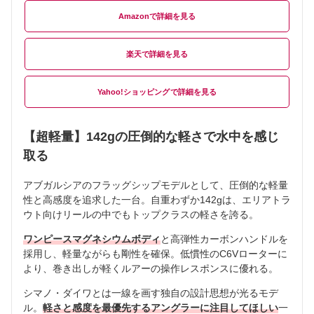
Amazon
楽天
Yahoo!ショッピング
【超軽量】142gの圧倒的な軽さで水中を感じ
取る
アブガルシアのフラッグシップモデルとして、圧倒的な軽量
性と高感度を追求した一台。自重わずか142gは、エリアトラ
ウト向けリールの中でもトップクラスの軽さを誇る。
ワンピースマグネシウムボディ
と高弾性カーボンハンドルを
採用し、軽量ながらも剛性を確保。低慣性のC6Vローターに
より、巻き出しが軽くルアーの操作レスポンスに優れる。
シマノ・ダイワとは一線を画す独自の設計思想が光るモデ
ル。
軽さと感度を最優先するアングラーに注目してほしい
一