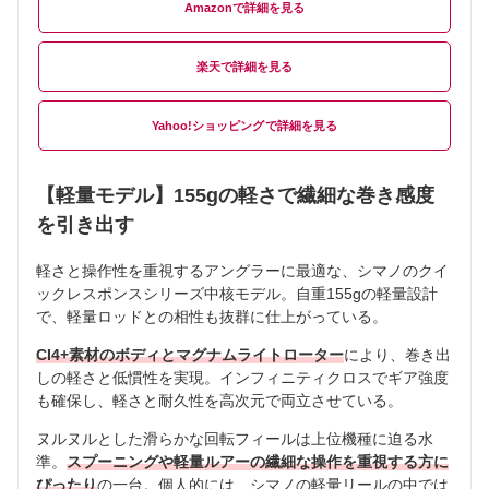
Amazon
楽天
Yahoo!ショッピング
【軽量モデル】155gの軽さで繊細な巻き感度
を引き出す
軽さと操作性を重視するアングラーに最適な、シマノのクイ
ックレスポンスシリーズ中核モデル。自重155gの軽量設計
で、軽量ロッドとの相性も抜群に仕上がっている。
CI4+素材のボディとマグナムライトローター
により、巻き出
しの軽さと低慣性を実現。インフィニティクロスでギア強度
も確保し、軽さと耐久性を高次元で両立させている。
ヌルヌルとした滑らかな回転フィールは上位機種に迫る水
準。
スプーニングや軽量ルアーの繊細な操作を重視する方に
ぴったり
の一台。個人的には、シマノの軽量リールの中では