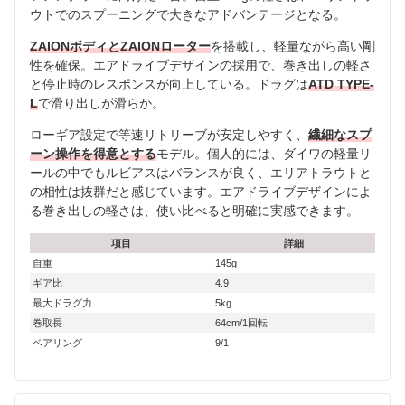
ウトでのスプーニングで大きなアドバンテージとなる。
ZAIONボディとZAIONローター
を搭載し、軽量ながら高い剛
性を確保。エアドライブデザインの採用で、巻き出しの軽さ
と停止時のレスポンスが向上している。ドラグは
ATD TYPE-
L
で滑り出しが滑らか。
ローギア設定で等速リトリーブが安定しやすく、
繊細なスプ
ーン操作を得意とする
モデル。個人的には、ダイワの軽量リ
ールの中でもルビアスはバランスが良く、エリアトラウトと
の相性は抜群だと感じています。エアドライブデザインによ
る巻き出しの軽さは、使い比べると明確に実感できます。
項目
詳細
自重
145g
ギア比
4.9
最大ドラグ力
5kg
巻取長
64cm/1回転
ベアリング
9/1