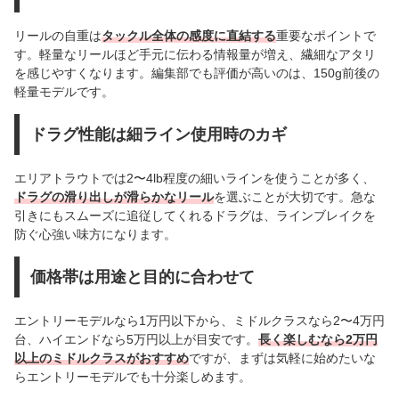
リールの自重は
タックル全体の感度に直結する
重要なポイントで
す。軽量なリールほど手元に伝わる情報量が増え、繊細なアタリ
を感じやすくなります。編集部でも評価が高いのは、150g前後の
軽量モデルです。
ドラグ性能は細ライン使用時のカギ
エリアトラウトでは2〜4lb程度の細いラインを使うことが多く、
ドラグの滑り出しが滑らかなリール
を選ぶことが大切です。急な
引きにもスムーズに追従してくれるドラグは、ラインブレイクを
防ぐ心強い味方になります。
価格帯は用途と目的に合わせて
エントリーモデルなら1万円以下から、ミドルクラスなら2〜4万円
台、ハイエンドなら5万円以上が目安です。
長く楽しむなら2万円
以上のミドルクラスがおすすめ
ですが、まずは気軽に始めたいな
らエントリーモデルでも十分楽しめます。