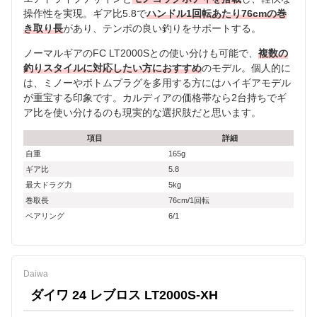
操作性を実現。ギア比5.8で
ハンドル1回転あたり76cmの巻
き取り長
があり、テンポの良い釣りをサポートする。
ノーマルギアのFC LT2000Sとの使い分けも可能で、
複数の
釣りスタイルに対応したい方におすすめ
のモデル。個人的に
は、ミノーやボトムプラグを多用する方にはハイギアモデル
が重宝する印象です。カルディアの価格帯なら2台持ちでギ
ア比を使い分けるのも現実的な選択肢だと思います。
項目
詳細
自重
165g
ギア比
5.8
最大ドラグ力
5kg
巻取長
76cm/1回転
ベアリング
6/1
Daiwa
ダイワ 24 レブロス LT2000S-XH