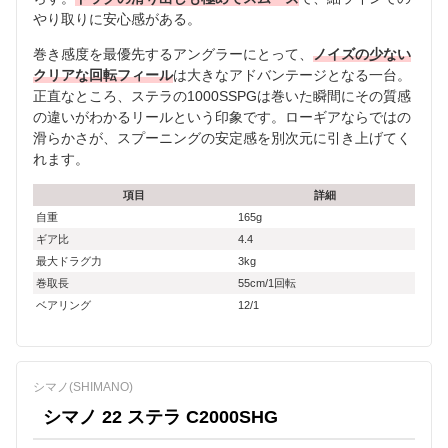
やり取りに安心感がある。
巻き感度を最優先するアングラーにとって、
ノイズの少ない
クリアな回転フィール
は大きなアドバンテージとなる一台。
正直なところ、ステラの1000SSPGは巻いた瞬間にその質感
の違いがわかるリールという印象です。ローギアならではの
滑らかさが、スプーニングの安定感を別次元に引き上げてく
れます。
項目
詳細
自重
165g
ギア比
4.4
最大ドラグ力
3kg
巻取長
55cm/1回転
ベアリング
12/1
シマノ(SHIMANO)
シマノ 22 ステラ C2000SHG