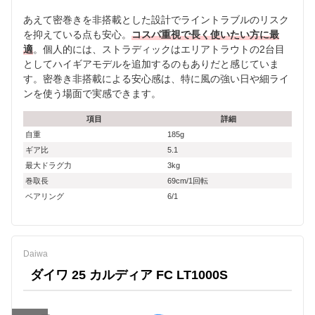
あえて密巻きを非搭載とした設計でライントラブルのリスク
を抑えている点も安心。
コスパ重視で長く使いたい方に最
適
。個人的には、ストラディックはエリアトラウトの2台目
としてハイギアモデルを追加するのもありだと感じていま
す。密巻き非搭載による安心感は、特に風の強い日や細ライ
ンを使う場面で実感できます。
項目
詳細
自重
185g
ギア比
5.1
最大ドラグ力
3kg
巻取長
69cm/1回転
ベアリング
6/1
Daiwa
ダイワ 25 カルディア FC LT1000S