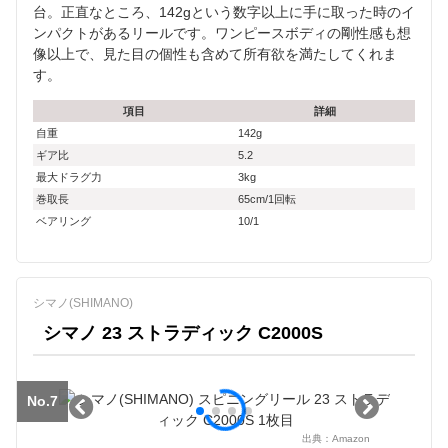
台。正直なところ、142gという数字以上に手に取った時のイ
ンパクトがあるリールです。ワンピースボディの剛性感も想
像以上で、見た目の個性も含めて所有欲を満たしてくれま
す。
項目
詳細
自重
142g
ギア比
5.2
最大ドラグ力
3kg
巻取長
65cm/1回転
ベアリング
10/1
シマノ(SHIMANO)
シマノ 23 ストラディック C2000S
No.7
出典：
Amazon