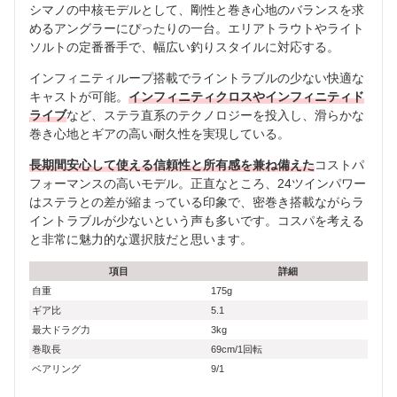
シマノの中核モデルとして、剛性と巻き心地のバランスを求
めるアングラーにぴったりの一台。エリアトラウトやライト
ソルトの定番番手で、幅広い釣りスタイルに対応する。
インフィニティループ搭載でライントラブルの少ない快適な
キャストが可能。
インフィニティクロスやインフィニティド
ライブ
など、ステラ直系のテクノロジーを投入し、滑らかな
巻き心地とギアの高い耐久性を実現している。
長期間安心して使える信頼性と所有感を兼ね備えた
コストパ
フォーマンスの高いモデル。正直なところ、24ツインパワー
はステラとの差が縮まっている印象で、密巻き搭載ながらラ
イントラブルが少ないという声も多いです。コスパを考える
と非常に魅力的な選択肢だと思います。
項目
詳細
自重
175g
ギア比
5.1
最大ドラグ力
3kg
巻取長
69cm/1回転
ベアリング
9/1