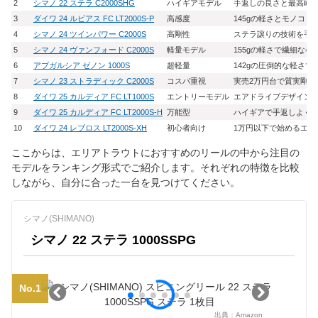
2
シマノ 22 ステラ C2000SHG
ハイギアモデル
手返しの良さと最高峰
3
ダイワ 24 ルビアス FC LT2000S-P
高感度
145gの軽さとモノコ
4
シマノ 24 ツインパワー C2000S
高剛性
ステラ譲りの技術を手
5
シマノ 24 ヴァンフォード C2000S
軽量モデル
155gの軽さで繊細な
6
アブガルシア ゼノン 1000S
超軽量
142gの圧倒的な軽さ
7
シマノ 23 ストラディック C2000S
コスパ重視
実売2万円台で質実剛健
8
ダイワ 25 カルディア FC LT1000S
エントリーモデル
エアドライブデザイン
9
ダイワ 25 カルディア FC LT2000S-H
万能型
ハイギアで手返しよく攻め
10
ダイワ 24 レブロス LT2000S-XH
初心者向け
1万円以下で始めるエリ
ここからは、エリアトラウトにおすすめのリールの中から注目の
モデルをランキング形式でご紹介します。それぞれの特徴を比較
しながら、自分に合った一台を見つけてください。
シマノ(SHIMANO)
シマノ 22 ステラ 1000SSPG
No.1
出典：
Amazon