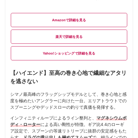
Amazon
楽天
Yahoo!ショッピング
【ハイエンド】至高の巻き心地で繊細なアタリ
を逃さない
シマノ最高峰のフラッグシップモデルとして、巻き心地と感
度を極めたいアングラーに向けた一台。エリアトラウトでの
スプーニングやデッドスローの釣りで真価を発揮する。
インフィニティループによるライン整列と、
マグネシウムボ
ディ・ローター
による高い剛性が特徴。ギア比4.4のローギ
ア設定で、スプーンの等速リトリーブに抜群の安定感をもた
らす。
ドラグの滑り出しも極めてスムーズ
で、細ラインでの