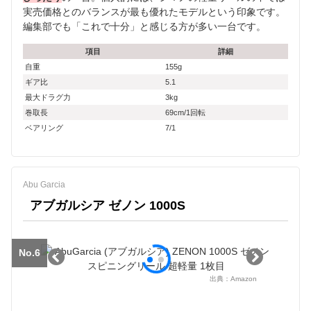
実売価格とのバランスが最も優れたモデルという印象です。
編集部でも「これで十分」と感じる方が多い一台です。
項目
詳細
自重
155g
ギア比
5.1
最大ドラグ力
3kg
巻取長
69cm/1回転
ベアリング
7/1
Abu Garcia
アブガルシア ゼノン 1000S
No.6
出典：
Amazon