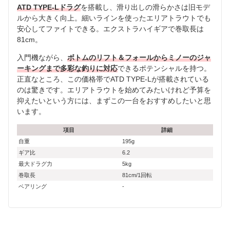
ATD TYPE-Lドラグ
を搭載し、滑り出しの滑らかさは旧モデ
ルから大きく向上。細いラインを使ったエリアトラウトでも
安心してファイトできる。エクストラハイギアで巻取長は
81cm。
入門機ながら、
ボトムのリフト＆フォールからミノーのジャ
ーキングまで多彩な釣りに対応
できるポテンシャルを持つ。
正直なところ、この価格帯でATD TYPE-Lが搭載されている
のは驚きです。エリアトラウトを始めてみたいけれど予算を
抑えたいという方には、まずこの一台をおすすめしたいと思
います。
項目
詳細
自重
195g
ギア比
6.2
最大ドラグ力
5kg
巻取長
81cm/1回転
ベアリング
-