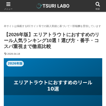
釣りラボマガジン
釣具（釣り道具）
リール
トラウトリー
メニュー
検索
【2026年版】エリアトラウトにおすすめのリ
ール人気ランキング10選！選び方・番手・コ
スパ重視まで徹底比較
2026.04.16