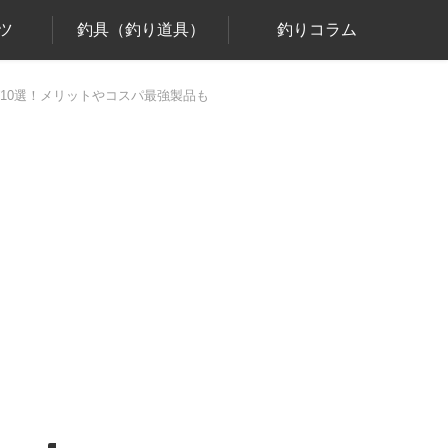
ツ
釣具（釣り道具）
釣りコラム
グ10選！メリットやコスパ最強製品も