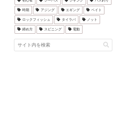
初心者
シーバス
ジギング
バス釣り
時期
アジング
エギング
ベイト
ロックフィッシュ
タイラバ
ノット
締め方
スピニング
電動