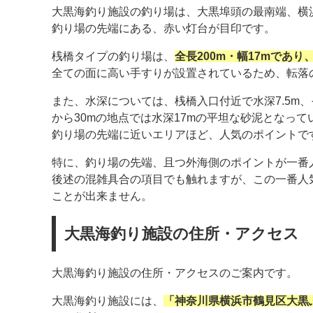
大黒海釣り施設の釣り場は、大黒埠頭の最南端、横
釣り場の先端にある、赤い灯台が目印です。
桟橋タイプの釣り場は、
全長200m・幅17mであ
全ての面に高い手すりが設置されているため、転落
また、水深については、桟橋入口付近で水深7.5m
から30mの地点では水深17mの平坦な砂泥となって
釣り場の先端に近いエリアほど、人気のポイントで
特に、釣り場の先端、且つ外海側のポイントが一番
後述の混雑具合の項目でも触れますが、この一番人
ことが出来ません。
大黒海釣り施設の住所・アクセス
大黒海釣り施設の住所・アクセスのご案内です。
大黒海釣り施設には、
「神奈川県横浜市鶴見区大黒