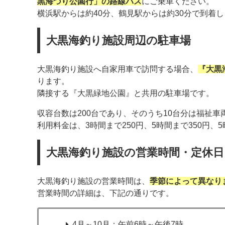
黒海づり公園行」の路線バス
にご乗車ください。
横浜駅からは約40分、鶴見駅からは約30分で到着
大黒海釣り施設周辺の駐車場
大黒海釣り施設へ自家用車で訪問する場合、
『大黒
ります。
隣接する『大黒緑地公園』と共用の駐車場です。
収容台数は200台であり、そのうち10台分は福祉
利用料金は、3時間まで250円、5時間まで350円、5
大黒海釣り施設の営業時間・定休日
大黒海釣り施設の営業時間は、
季節によって異なり
営業時間の詳細は、下記の通りです。
4月～10月：午前6時～午後7時