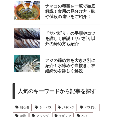
ナマコの種類を一覧で徹底
解説！食用の見分け方・味
や値段の違いをご紹介！
「サバ折り」の手順やコツ
を詳しく解説！サバ折り以
外の締め方も紹介
アジの締め方を大きさ別に
紹介！氷締めや血抜き、神
経締めを詳しく解説
人気のキーワードから記事を探す
初心者
シーバス
ジギング
バス釣り
時期
アジング
エギング
ベイト