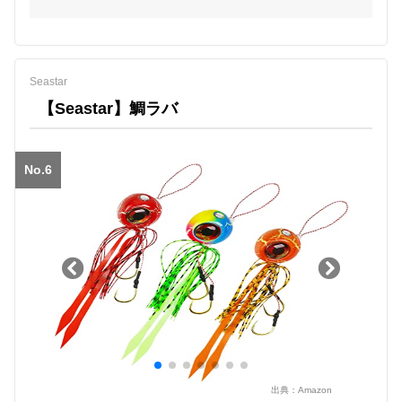
Seastar
【Seastar】鯛ラバ
No.6
出典：
Amazon