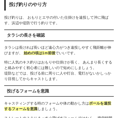
投げ釣りのやり方
投げ釣りは、 おもりとエサの付いた仕掛けを遠投して沖に飛ば
す、浜辺や堤防で行う釣りです。
タラシの長さを確認
タラシは長ければ長いほど遠心力がつき遠投しやすく飛距離が伸
びますが、
始めの頃は1ｍ前後
でいいです。
特に人気のキス釣りはおもりや仕掛けが長く、 あんまり長くする
と絡みやすく初心者には難しいので短めにしましょう。
堤防などでは、投げる前に周りに人や灯台、電灯がないかしっか
り目視してからキャストします。
投げるフォームを意識
キャスティングする時のフォームや体の動かし方は
ボールを遠投
するフォームを意識
しましょう。
ストレートのようにまっすぐ飛ばすフォームではなく、 滑空時間