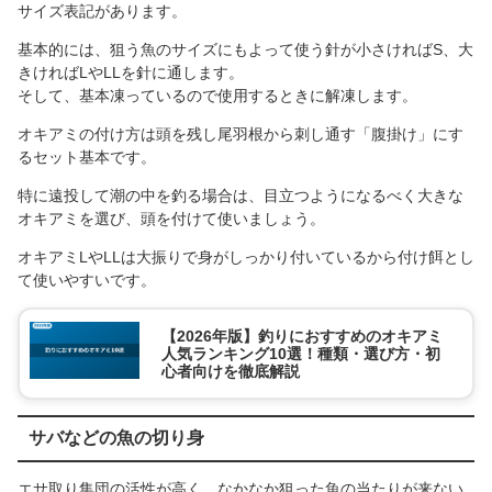
サイズ表記があります。
基本的には、狙う魚のサイズにもよって使う針が小さければS、大
きければLやLLを針に通します。
そして、基本凍っているので使用するときに解凍します。
オキアミの付け方は頭を残し尾羽根から刺し通す「腹掛け」にす
るセット基本です。
特に遠投して潮の中を釣る場合は、目立つようになるべく大きな
オキアミを選び、頭を付けて使いましょう。
オキアミLやLLは大振りで身がしっかり付いているから付け餌とし
て使いやすいです。
【2026年版】釣りにおすすめのオキアミ
人気ランキング10選！種類・選び方・初
心者向けを徹底解説
サバなどの魚の切り身
エサ取り集団の活性が高く、なかなか狙った魚の当たりが来ない