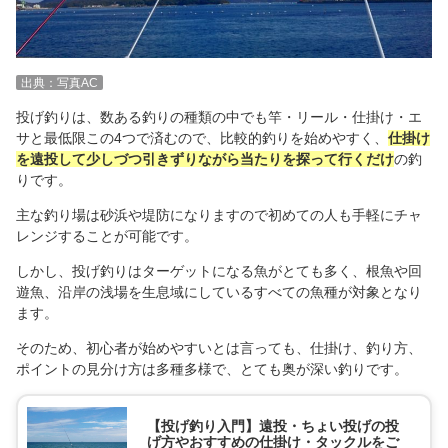
出典：写真AC
投げ釣りは、数ある釣りの種類の中でも竿・リール・仕掛け・エ
サと最低限この4つで済むので、比較的釣りを始めやすく、
仕掛け
を遠投して少しづつ引きずりながら当たりを探って行くだけ
の釣
りです。
主な釣り場は砂浜や堤防になりますので初めての人も手軽にチャ
レンジすることが可能です。
しかし、投げ釣りはターゲットになる魚がとても多く、根魚や回
遊魚、沿岸の浅場を生息域にしているすべての魚種が対象となり
ます。
そのため、初心者が始めやすいとは言っても、仕掛け、釣り方、
ポイントの見分け方は多種多様で、とても奥が深い釣りです。
【投げ釣り入門】遠投・ちょい投げの投
げ方やおすすめの仕掛け・タックルをご