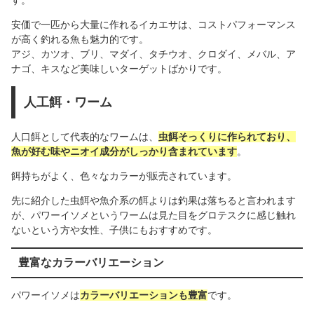
す。
安価で一匹から大量に作れるイカエサは、コストパフォーマンス
が高く釣れる魚も魅力的です。
アジ、カツオ、ブリ、マダイ、タチウオ、クロダイ、メバル、ア
ナゴ、キスなど美味しいターゲットばかりです。
人工餌・ワーム
人口餌として代表的なワームは、
虫餌そっくりに作られており、
魚が好む味やニオイ成分がしっかり含まれています
。
餌持ちがよく、色々なカラーが販売されています。
先に紹介した虫餌や魚介系の餌よりは釣果は落ちると言われます
が、パワーイソメというワームは見た目をグロテスクに感じ触れ
ないという方や女性、子供にもおすすめです。
豊富なカラーバリエーション
パワーイソメは
カラーバリエーションも豊富
です。