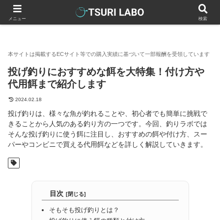
釣りラボマガジン
釣具（釣り道具）
釣り餌
投げ釣りにお
メニュー
検索
投げ釣りにおすすめな餌を大特集！付け方や
代用餌まで紹介します
2024.02.18
投げ釣りは、様々な魚が釣れることや、初心者でも簡単に挑戦で
きることから人気のある釣り方の一つです。今回、釣りラボでは
そんな投げ釣りに使う餌に注目し、おすすめの餌や付け方、スー
パーやコンビニで買える代用餌などを詳しく解説していきます。
目次
そもそも投げ釣りとは？