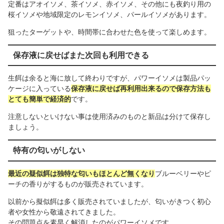
定番はアオイソメ、茶イソメ、赤イソメ、その他にも夜釣り用の
桜イソメや地域限定のレモンイソメ、パールイソメがあります。
狙ったターゲットや、時間帯に合わせた色を使って楽しめます。
保存液に戻せばまた次回も利用できる
生餌は余ると海に放して終わりですが、パワーイソメは製品パッ
ケージに入っている
保存液に戻せば再利用出来るので保存方法も
とても簡単で経済的
です。
注意しないといけない事は使用済みのものと新品は分けて保存し
ましょう。
特有の匂いがしない
最近の疑似餌は独特な匂いもほとんど無くなり
ブルーベリーやピ
ーチの香りがするものが販売されています。
以前から擬似餌は多く販売されていましたが、匂いがきつく初心
者や女性から敬遠されてきました。
その問題点を素早く解消したのがパワーイソメです。