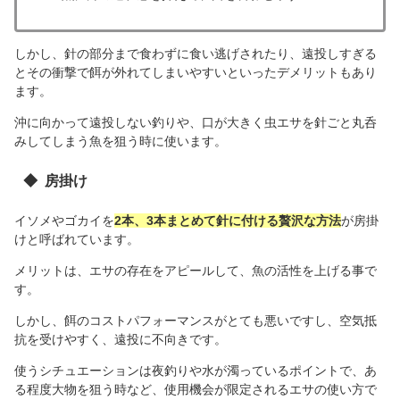
しかし、針の部分まで食わずに食い逃げされたり、遠投しすぎる
とその衝撃で餌が外れてしまいやすいといったデメリットもあり
ます。
沖に向かって遠投しない釣りや、口が大きく虫エサを針ごと丸呑
みしてしまう魚を狙う時に使います。
房掛け
イソメやゴカイを
2本、3本まとめて針に付ける贅沢な方法
が房掛
けと呼ばれています。
メリットは、エサの存在をアピールして、魚の活性を上げる事で
す。
しかし、餌のコストパフォーマンスがとても悪いですし、空気抵
抗を受けやすく、遠投に不向きです。
使うシチュエーションは夜釣りや水が濁っているポイントで、あ
る程度大物を狙う時など、使用機会が限定されるエサの使い方で