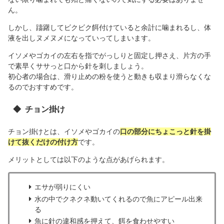
ん。
しかし、躊躇してビクビク餌付けていると余計に噛まれるし、体
液を出しヌメヌメになっていってしまいます。
イソメやゴカイの左右を指でがっしりと固定し押さえ、片方の手
で素早くササっと口から針を刺しましょう。
初心者の場合は、滑り止めの粉を使うと動きも収まり滑らなくな
るのでおすすめです。
チョン掛け
チョン掛けとは、イソメやゴカイの
口の部分にちょこっと針を掛
けて抜くだけの付け方
です。
メリットとしては以下のような点があげられます。
エサが弱りにくい
水の中でクネクネ動いてくれるので魚にアピール出来
る
魚に針の違和感を押えて、餌を食わせやすい