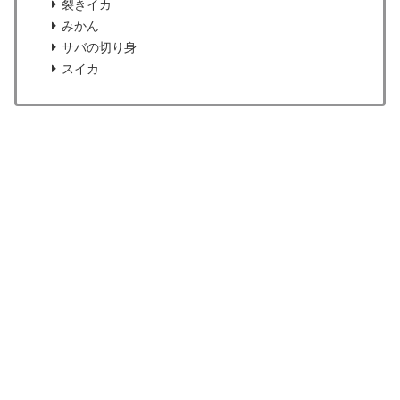
裂きイカ
みかん
サバの切り身
スイカ