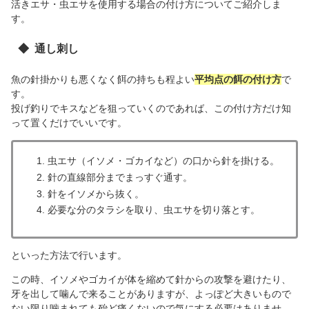
活きエサ・虫エサを使用する場合の付け方についてご紹介しま
す。
通し刺し
魚の針掛かりも悪くなく餌の持ちも程よい
平均点の餌の付け方
で
す。
投げ釣りでキスなどを狙っていくのであれば、この付け方だけ知
って置くだけでいいです。
虫エサ（イソメ・ゴカイなど）の口から針を掛ける。
針の直線部分までまっすぐ通す。
針をイソメから抜く。
必要な分のタラシを取り、虫エサを切り落とす。
といった方法で行います。
この時、イソメやゴカイが体を縮めて針からの攻撃を避けたり、
牙を出して噛んで来ることがありますが、よっぽど大きいもので
ない限り噛まれても殆ど痛くないので気にする必要はありませ