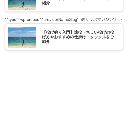
紹介
“,”type”:”wp-embed”,”providerNameSlug”:”釣りラボマガジン”} –>
【投げ釣り入門】遠投・ちょい投げの投
げ方やおすすめの仕掛け・タックルをご
紹介