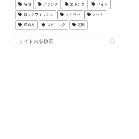
時期
アジング
エギング
ベイト
ロックフィッシュ
タイラバ
ノット
締め方
スピニング
電動