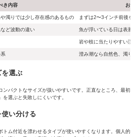
べき内容
おす
場や濁りでは少し存在感のあるもの
まずは2〜3インチ前後を
系など波動の違い
魚が浮いている日は表層
岩や枝に当たりやすい渓
ル系
澄み潮なら自然色、濁り
ズを選ぶ
コンパクトなサイズが扱いやすいです。正直なところ、最初
」を選ぶと失敗しにくいです。
を使い分ける
ボトム付近を漂わせるタイプが使いやすくなります。個人的