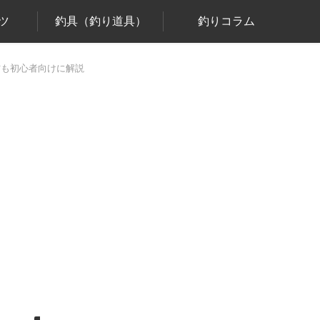
ツ
釣具（釣り道具）
釣りコラム
方も初心者向けに解説