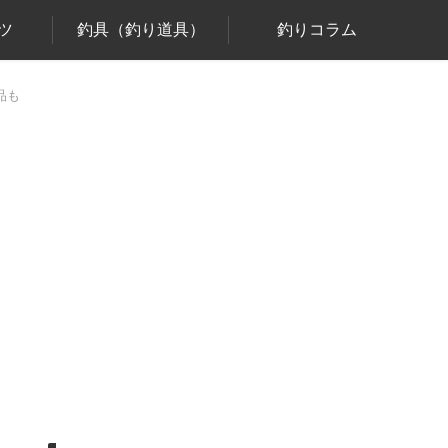
ツ
釣具（釣り道具）
釣りコラム
品も