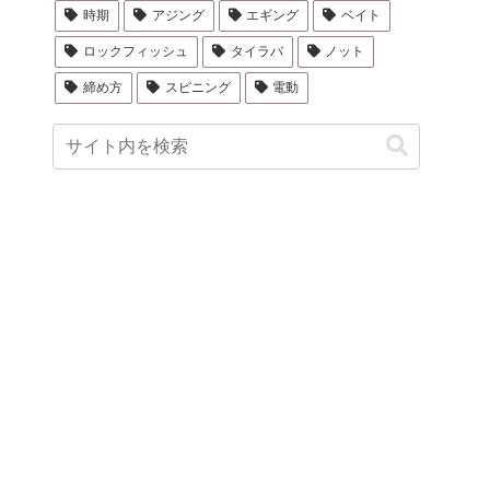
時期
アジング
エギング
ベイト
ロックフィッシュ
タイラバ
ノット
締め方
スピニング
電動