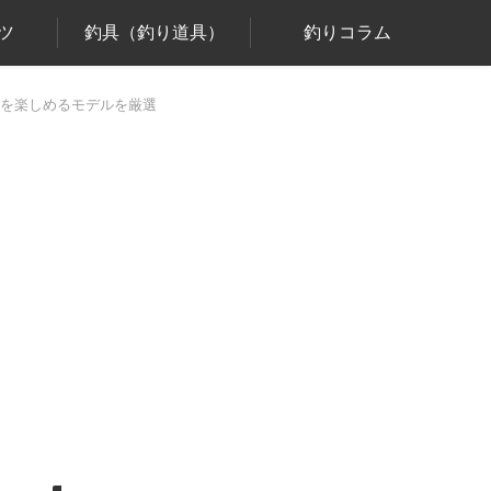
ツ
釣具（釣り道具）
釣りコラム
ムを楽しめるモデルを厳選