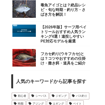
毒魚アイゴとは？絶品レシ
ピ・旬な時期・釣り方・さ
ばき方を解説！
【2026年版】サーフ用ベイ
トリールおすすめ人気ラン
キング4選！遠投しやすい
PE対応モデルを厳選
フカセ釣り(ウキフカセ)と
は？コツやおすすめの仕掛
け・撒き餌・道具をご紹介
人気のキーワードから記事を探す
初心者
シーバス
ジギング
バス釣り
時期
アジング
エギング
ベイト