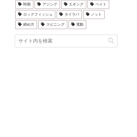
時期
アジング
エギング
ベイト
ロックフィッシュ
タイラバ
ノット
締め方
スピニング
電動