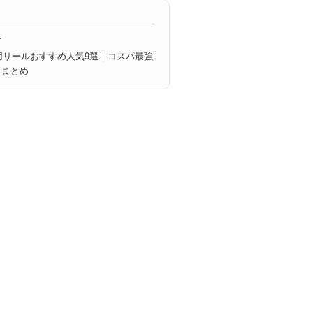
方
グ用リールおすすめ人気9選｜コスパ最強
てまとめ