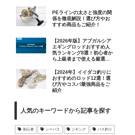
PEラインの太さと強度の関
係を徹底解説！選び方やお
すすめ商品もご紹介！
【2026年版】アブガルシア
エギングロッドおすすめ人
気ランキング8選！初心者か
ら上級者まで使える厳選モ
デル
【2024年】イイダコ釣りに
おすすめのロッド12選！選
び方やコスパ最強商品をご
紹介
人気のキーワードから記事を探す
初心者
シーバス
ジギング
バス釣り