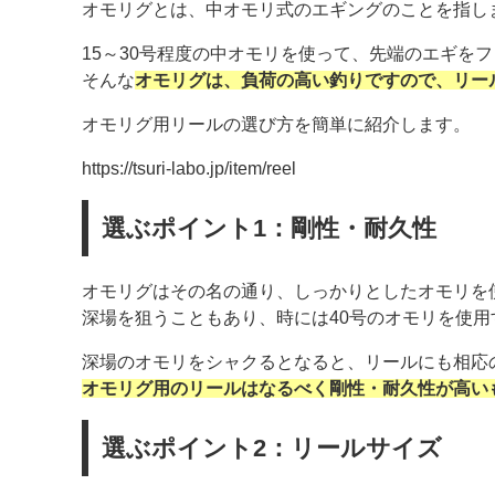
オモリグとは、中オモリ式のエギングのことを指し
15～30号程度の中オモリを使って、先端のエギを
そんな
オモリグは、負荷の高い釣りですので、リー
オモリグ用リールの選び方を簡単に紹介します。
https://tsuri-labo.jp/item/reel
選ぶポイント1：剛性・耐久性
オモリグはその名の通り、しっかりとしたオモリを
深場を狙うこともあり、時には40号のオモリを使
深場のオモリをシャクるとなると、リールにも相応
オモリグ用のリールはなるべく剛性・耐久性が高い
選ぶポイント2：リールサイズ