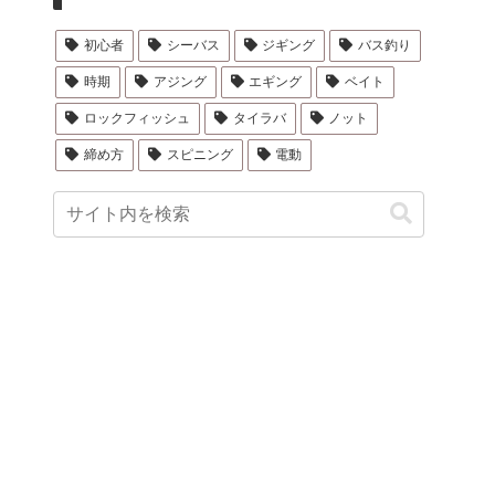
初心者
シーバス
ジギング
バス釣り
時期
アジング
エギング
ベイト
ロックフィッシュ
タイラバ
ノット
締め方
スピニング
電動