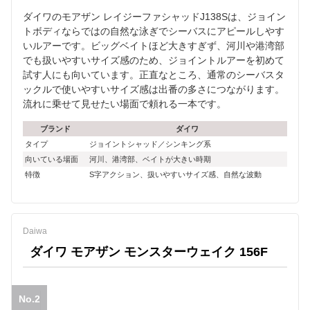
ダイワのモアザン レイジーファシャッドJ138Sは、ジョイン
トボディならではの自然な泳ぎでシーバスにアピールしやす
いルアーです。ビッグベイトほど大きすぎず、河川や港湾部
でも扱いやすいサイズ感のため、ジョイントルアーを初めて
試す人にも向いています。正直なところ、通常のシーバスタ
ックルで使いやすいサイズ感は出番の多さにつながります。
流れに乗せて見せたい場面で頼れる一本です。
ブランド
ダイワ
タイプ
ジョイントシャッド／シンキング系
向いている場面
河川、港湾部、ベイトが大きい時期
特徴
S字アクション、扱いやすいサイズ感、自然な波動
Daiwa
ダイワ モアザン モンスターウェイク 156F
No.2