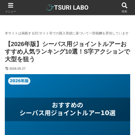
釣りラボマガジン
釣具（釣り道具）
ルアー
【2026年版
メニュー
検索
【2026年版】シーバス用ジョイントルアーお
すすめ人気ランキング10選！S字アクションで
大型を狙う
2026.05.27