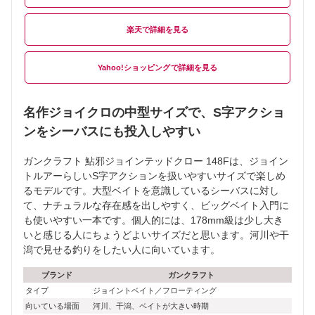
楽天
Yahoo!ショッピング
名作ジョイクロの中型サイズで、S字アクショ
ンをシーバスにも投入しやすい
ガンクラフト 鮎邪ジョインテッドクロー 148Fは、ジョイン
トルアーらしいS字アクションを扱いやすいサイズで楽しめ
るモデルです。大型ベイトを意識しているシーバスに対し
て、ナチュラルな存在感を出しやすく、ビッグベイト入門に
も使いやすい一本です。個人的には、178mm級は少し大き
いと感じる人にちょうどよいサイズだと思います。河川や干
潟で見せる釣りをしたい人に向いています。
ブランド
ガンクラフト
タイプ
ジョイントベイト／フローティング
向いている場面
河川、干潟、ベイトが大きい時期