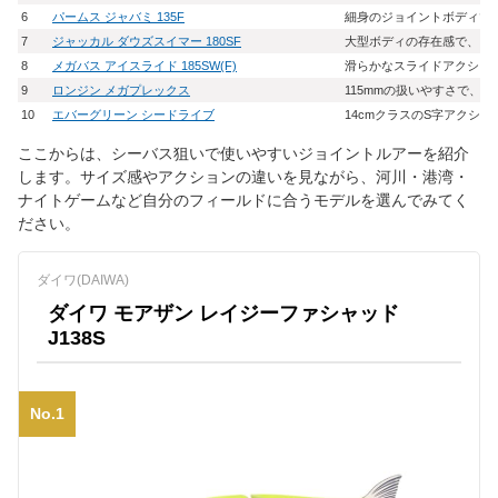
6
パームス ジャバミ 135F
細身のジョイントボディで
7
ジャッカル ダウズスイマー 180SF
大型ボディの存在感で、ビ
8
メガバス アイスライド 185SW(F)
滑らかなスライドアクショ
9
ロンジン メガプレックス
115mmの扱いやすさで、
10
エバーグリーン シードライブ
14cmクラスのS字アクシ
ここからは、シーバス狙いで使いやすいジョイントルアーを紹介
します。サイズ感やアクションの違いを見ながら、河川・港湾・
ナイトゲームなど自分のフィールドに合うモデルを選んでみてく
ださい。
ダイワ(DAIWA)
ダイワ モアザン レイジーファシャッド
J138S
No.1