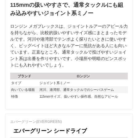
115mmの扱いやすさで、通常タックルにも組
み込みやすいジョイント系ミノー
ロンジン メガプレックスは、ジョイントルアーのアピール力
を持ちながら、比較的扱いやすいサイズ感にまとまったモデ
ルです。河川や港湾部でテンポよく探りたいときに使いやす
く、ビッグベイトほど大きなルアーに抵抗がある人にも向い
ています。正直なところ、通常タックルで投げやすいジョイ
ント系は出番を作りやすいです。小場所や明暗のピンスポッ
トにも入れやすいでしょう。
ブランド
ロンジン
タイプ
ジョイント系ミノー
向いている場面
河川、港湾部、通常タックルでのシーバスゲーム
特徴
115mmサイズ、扱いやすい操作感、自然なアピール
エバーグリーン(EVERGREEN)
エバーグリーン シードライブ