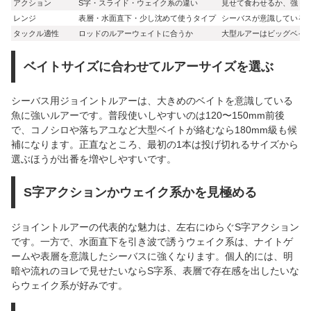
アクション
S字・スライド・ウェイク系の違い
見せて食わせるか、強く
レンジ
表層・水面直下・少し沈めて使うタイプ
シーバスが意識している
タックル適性
ロッドのルアーウェイトに合うか
大型ルアーはビッグベイ
ベイトサイズに合わせてルアーサイズを選ぶ
シーバス用ジョイントルアーは、大きめのベイトを意識している
魚に強いルアーです。普段使いしやすいのは120〜150mm前後
で、コノシロや落ちアユなど大型ベイトが絡むなら180mm級も候
補になります。正直なところ、最初の1本は投げ切れるサイズから
選ぶほうが出番を増やしやすいです。
S字アクションかウェイク系かを見極める
ジョイントルアーの代表的な魅力は、左右にゆらぐS字アクション
です。一方で、水面直下を引き波で誘うウェイク系は、ナイトゲ
ームや表層を意識したシーバスに強くなります。個人的には、明
暗や流れのヨレで見せたいならS字系、表層で存在感を出したいな
らウェイク系が好みです。