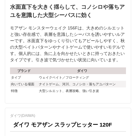
水面直下を大きく揺らして、コノシロや落ちア
ユを意識した大型シーバスに効く
モアザン モンスターウェイク 156Fは、大きめのシルエット
と強い存在感で、表層を意識したシーバスを誘いやすいルア
ーです。水面直下をゆっくり引いてもアピールしやすく、秋
の大型ベイトパターンやナイトゲームで使いやすいモデルで
す。個人的には、魚に上を向かせたいときに持っておきたい
タイプです。引き波で気づかせたい状況に向いています。
ブランド
ダイワ
タイプ
ウェイクベイト／フローティング
向いている場面
ナイトゲーム、河川、コノシロ・落ちアユパターン
特徴
大型シルエット、表層攻略、強い引き波
ダイワ(DAIWA)
ダイワ モアザン スラップヒッター 120F