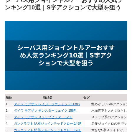
ンキング10選｜S字アクションで大型を狙う
順位
商品名
タグ
1
ダイワ モアザン レイジーファシャッドJ138S
艶めかしいS字アクション
2
ダイワ モアザン モンスターウェイク 156F
水面直下を大きく揺らして
3
ダイワ モアザン スラップヒッター 120F
スラップ系のアクションで
4
ガンクラフト 鮎邪ジョインテッドクロー 148F
名作ジョイクロの中型サイ
5
ガンクラフト 鮎邪ジョインテッドクロー 178F
大きなS字スライドで、ラ