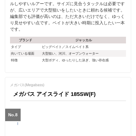
ルしやすいルアーです。サイズに見合うタックルは必要です
が、広いエリアで大型狙いをしたいときに頼れる候補です。
編集部でも評価が高いのは、ただ大きいだけでなく、ゆっく
り見せやすい点です。ベイトが大きい時期に投入したい一本
です。
ブランド
ジャッカル
タイプ
ビッグベイト／スイムベイト系
向いている場面
大型狙い、河川、オープンウォーター
特徴
大型ボディ、ゆったりした泳ぎ、強い存在感
メガバス(Megabass)
メガバス アイスライド 185SW(F)
No.8