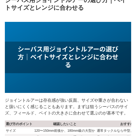
シーバス用ジョイントルアーの選び方｜ベイ
トサイズとレンジに合わせる
ジョイントルアーは存在感が強い反面、サイズや重さが合わない
と扱いにくく感じることもあります。まずは狙うシーバスのサイ
ズ、フィールド、ベイトの大きさに合わせて選ぶのが基本です。
選び方のポイント
確認したいこと
おすすめ
サイズ
120〜150mm前後か、180mm級の大型か
通常タックルなら中型、