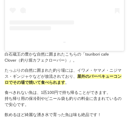
–
白石蔵王の豊かな自然に囲まれたこちらの「tsuribori cafe
Clover（釣り堀カフェクローバー）」。
たっぷりの自然に囲まれた釣り場には、イワメ・ヤマメ・ニジマ
ス・ギンジャケなどが放流されており、
屋外のバーベキューコン
ロでその場で焼いて食べられます
。
食べきれない魚は、1匹100円で持ち帰ることができます。
持ち帰り用の保冷剤やビニール袋も釣りの料金に含まれているの
で安心です。
飲めるほど綺麗な湧き水で育った魚は味も絶品です！