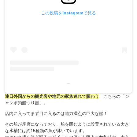
この投稿をInstagramで見る
–
連日外国からの観光客や地元の家族連れで賑わう
、こちらの「ジ
ャンボ釣船つり吉」。
店内に入ってまず目に入るのは迫力満点の巨大な船！
その船が座席になっており、船を囲むように設置されている大き
な水槽には約15種類の魚が泳いでいます。
大きな水槽を泳ぎ回るマダイ・シマアジを狙うエサ釣りや、大き