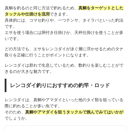
真鯛を釣るのと同じ方法で釣れるため、
真鯛をターゲットとした
タックルや仕掛けを流用
できます。
具体的には、コマセ釣りや、一つテンヤ、タイラバといった釣法
です。
エサを使う場合には胴付き仕掛けか、天秤仕掛けを使うことが多
いです。
どの方法でも、エサをレンコダイが泳ぐ層に浮かせるためのタナ
取りを正確に行うことがポイントになります。
レンコダイは群れで生息しているため、数釣りを楽しむことがで
きるのが大きな魅力です。
レンコダイ釣りにおすすめの釣竿・ロッド
レンコダイは、真鯛やアマダイといった他のタイ類を狙っている
際に釣れることが多い魚です。
そのため、
真鯛やアマダイを狙うタックルで挑んでみてはいかが
でしょうか。