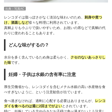
出典：写真AC
レンコダイは脂っぽさがなく淡泊な味わいのため、
刺身や煮つ
け、酒蒸しなど
様々な料理に利用されています。
真鯛よりも小ぶりで扱いやすいため、お祝いの席などで真鯛の代
わりに使われることもあります。
どんな味がするの？
水分を多く含んでいるため身は柔らかく、
クセのないあっさりし
た味
です。
妊婦・子供は水銀の含有率に注意
厚生労働省から、レンコダイを含むメチル水銀の高い水産物を食
べすぎないように、という注意勧告が出ています。
食べ過ぎなければ、過剰に心配する必要はありませんが、
レンコ
ダイを食べるのは週に2回までがよい
とされています。
特に、妊娠している方や小さなお子様は食べ過ぎないよう注意し