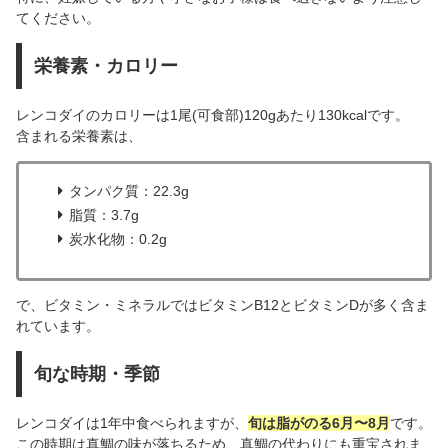
てください。
栄養素・カロリー
レンコダイのカロリーは1尾(可食部)120gあたり130kcalです。
含まれる栄養素は、
タンパク質：22.3g
脂質：3.7g
炭水化物：0.2g
で、ビタミン・ミネラルではビタミンB12とビタミンDが多く含ま
れています。
旬な時期・季節
レンコダイは1年中食べられますが、
旬は脂がのる6月〜8月
です。
この時期は真鯛の味が落ちるため、真鯛の代わりにも重宝されま