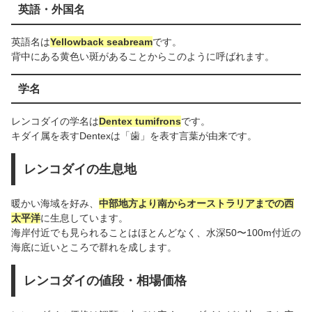
英語・外国名
英語名は
Yellowback seabream
です。
背中にある黄色い斑があることからこのように呼ばれます。
学名
レンコダイの学名は
Dentex tumifrons
です。
キダイ属を表すDentexは「歯」を表す言葉が由来です。
レンコダイの生息地
暖かい海域を好み、
中部地方より南からオーストラリアまでの西
太平洋
に生息しています。
海岸付近でも見られることはほとんどなく、水深50〜100m付近の
海底に近いところで群れを成します。
レンコダイの値段・相場価格