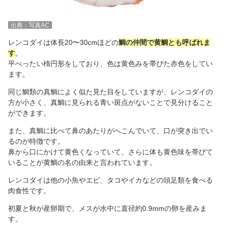
出典：写真AC
レンコダイは体長20〜30cmほどの
鯛の仲間で黄鯛とも呼ばれま
す
。
平べったい楕円形をしており、色は黄色みを帯びた赤色をしてい
ます。
同じ鯛類の真鯛によく似た見た目をしていますが、レンコダイの
方が小さく、真鯛に見られる青い斑点がないことで見分けること
ができます。
また、真鯛に比べて鼻のあたりがへこんでいて、口が突き出でい
るのが特徴です。
鼻から口にかけて黄色くなっていて、さらに体も黄色味を帯びて
いることが黄鯛の名の由来と言われています。
レンコダイは他の小魚やエビ、タコやイカなどの頭足類を食べる
肉食性です。
初夏と秋が産卵期で、メスが水中に直径約0.9mmの卵を産みま
す。