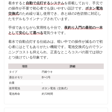
着水すると
自動で点灯するシステム
を搭載しており、手元で
の操作が不要で初心者でも扱いやすい設計です。
ボタン電池
交換式
のため繰り返し使用でき、赤と緑の2色切替に対応し
たモデルもラインナップされています。
手頃でありながら実用性も十分で、
夜釣り入門の最初の一本
として安心して選べる
電気ウキです。
着水で自動点灯する仕組みは、暗い中での操作が減るので初
心者にはとてもありがたい機能です。電池交換式なのでラン
ニングコストも抑えられ、正直なところコスパの面では頭ひ
とつ抜けている印象です。
項目
詳細
タイプ
円錐ウキ
適合オモリ
B〜1号
自重
-
使用電池
ボタン電池（交換式）
電池寿命
約72時間