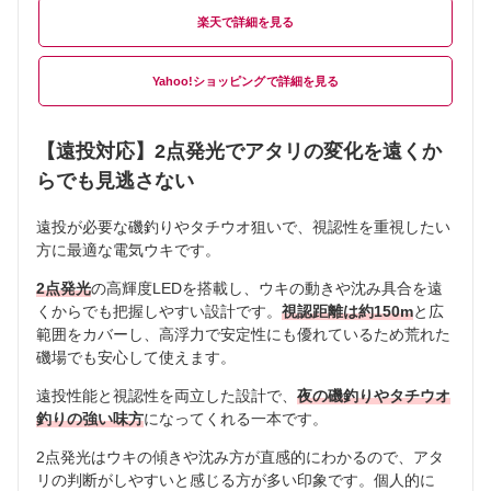
楽天
Yahoo!ショッピング
【遠投対応】2点発光でアタリの変化を遠くか
らでも見逃さない
遠投が必要な磯釣りやタチウオ狙いで、視認性を重視したい
方に最適な電気ウキです。
2点発光
の高輝度LEDを搭載し、ウキの動きや沈み具合を遠
くからでも把握しやすい設計です。
視認距離は約150m
と広
範囲をカバーし、高浮力で安定性にも優れているため荒れた
磯場でも安心して使えます。
遠投性能と視認性を両立した設計で、
夜の磯釣りやタチウオ
釣りの強い味方
になってくれる一本です。
2点発光はウキの傾きや沈み方が直感的にわかるので、アタ
リの判断がしやすいと感じる方が多い印象です。個人的に