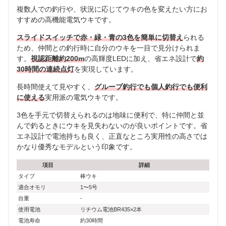
複数人での釣行や、状況に応じてウキの色を変えたい方にお
すすめの高機能電気ウキです。
スライドスイッチで赤・緑・青の3色を簡単に切替え
られる
ため、仲間との釣行時に自分のウキを一目で見分けられま
す。
視認距離約200m
の高輝度LEDに加え、省エネ設計で
約
30時間の連続点灯
を実現しています。
長時間使えて見やすく、
グループ釣行でも個人釣行でも便利
に使える
実用派の電気ウキです。
3色を手元で切替えられるのは地味に便利で、特に仲間と並
んで釣るときにウキを見失わないのが良いポイントです。省
エネ設計で電池持ちも良く、正直なところ実用性の高さでは
かなり優秀なモデルという印象です。
項目
詳細
タイプ
棒ウキ
適合オモリ
1〜5号
自重
-
使用電池
リチウム電池BR435×2本
電池寿命
約30時間