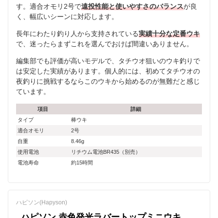
す。適合オモリ2号で
遠投性能と使いやすさのバランス
が良
く、幅広いシーンに対応します。
長年にわたり釣り人から支持されている
実績十分な定番ウキ
で、迷ったらまずこれを選んでおけば間違いありません。
編集部でも評価が高いモデルで、タチウオ狙いのウキ釣りで
は安定した実績があります。個人的には、初めてタチウオの
夜釣りに挑戦するならこのウキから始めるのが無難だと感じ
ています。
項目
詳細
タイプ
棒ウキ
適合オモリ
2号
自重
8.46g
使用電池
リチウム電池BR435（別売）
電池寿命
約15時間
ハピソン(Hapyson)
ハピソン 赤色発光ラバートップミニウキ