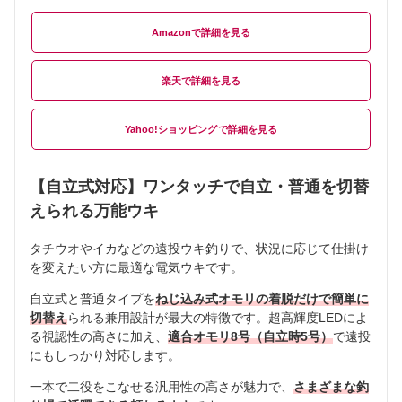
Amazon
楽天
Yahoo!ショッピング
【自立式対応】ワンタッチで自立・普通を切替
えられる万能ウキ
タチウオやイカなどの遠投ウキ釣りで、状況に応じて仕掛け
を変えたい方に最適な電気ウキです。
自立式と普通タイプを
ねじ込み式オモリの着脱だけで簡単に
切替え
られる兼用設計が最大の特徴です。超高輝度LEDによ
る視認性の高さに加え、
適合オモリ8号（自立時5号）
で遠投
にもしっかり対応します。
一本で二役をこなせる汎用性の高さが魅力で、
さまざまな釣