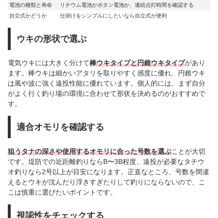
電池の種類と寿命
リチウム電池かボタン電池か、連続点灯時間を確認する
自立式かどうか
仕掛けをシンプルにしたいなら自立式が便利
ウキの形状で選ぶ
電気ウキには大きく分けて
棒ウキタイプと円錐ウキタイプ
があり
ます。棒ウキは細かいアタリを取りやすく感度に優れ、円錐ウキ
は風や波に強く遠投性能に優れています。個人的には、まず自分
がよく行く釣り場の環境に合わせて形状を決めるのがおすすめで
す。
適合オモリを確認する
狙うタナの深さや使用するオモリに合った号数を選ぶ
ことが大切
です。堤防での近距離釣りならB〜3B程度、遠投が必要なタチウ
オ釣りなら2号以上が目安になります。正直なところ、号数を間違
えるとウキが沈んだり浮きすぎたりして釣りにならないので、こ
こは慎重に選びたいポイントです。
視認性をチェックする