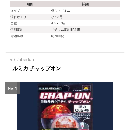
項目
詳細
タイプ
棒ウキ（ミニ）
適合オモリ
小〜3号
自重
4.6〜8.3g
使用電池
リチウム電池BR435
電池寿命
約20時間
ルミカ(Lumica)
ルミカ チャップオン
No.4