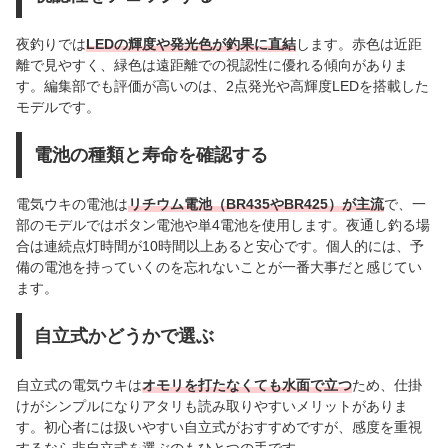
夜釣りでは
LEDの輝度や発光色が釣果に直結
します。赤色は近距
離で見やすく、緑色は遠距離での視認性に優れる傾向がありま
す。編集部でも評価が高いのは、2点発光や高輝度LEDを搭載した
モデルです。
電池の種類と寿命を確認する
電気ウキの電池は
リチウム電池（BR435やBR425）が主流
で、一
部のモデルではボタン電池や単4電池を使用します。夜通し釣る場
合は連続点灯時間が10時間以上あると安心です。個人的には、予
備の電池を持っていくのを忘れないことが一番大事だと感じてい
ます。
自立式かどうかで選ぶ
自立式の電気ウキは
オモリを打たなくても水面で立つ
ため、仕掛
けがシンプルになりアタリも読み取りやすいメリットがありま
す。初心者には扱いやすい自立式がおすすめですが、感度を重視