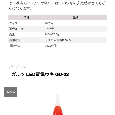
は、磯場でのタチウオ狙いにはこのウキの安定感がとても頼
りになります。
項目
詳細
タイプ
棒ウキ
適合オモリ
1〜5号
自重
8.5〜17.0g
使用電池
リチウム電池BR435
電池寿命
約10時間
ガルツ(gartz)
ガルツ LED電気ウキ GD-03
No.6