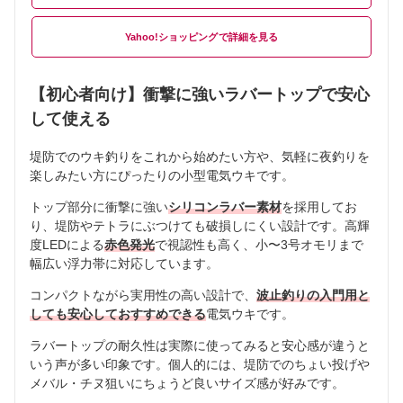
Yahoo!ショッピング
【初心者向け】衝撃に強いラバートップで安心
して使える
堤防でのウキ釣りをこれから始めたい方や、気軽に夜釣りを
楽しみたい方にぴったりの小型電気ウキです。
トップ部分に衝撃に強い
シリコンラバー素材
を採用してお
り、堤防やテトラにぶつけても破損しにくい設計です。高輝
度LEDによる
赤色発光
で視認性も高く、小〜3号オモリまで
幅広い浮力帯に対応しています。
コンパクトながら実用性の高い設計で、
波止釣りの入門用と
しても安心しておすすめできる
電気ウキです。
ラバートップの耐久性は実際に使ってみると安心感が違うと
いう声が多い印象です。個人的には、堤防でのちょい投げや
メバル・チヌ狙いにちょうど良いサイズ感が好みです。