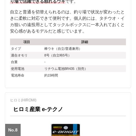
り場で活躍できる頼れるウキ
です。
自立と普通を切替えられるのは、釣り場で状況が変わったと
きに柔軟に対応できて便利です。個人的には、タチウオ・イ
カ狙いの遠投用としてタックルボックスに一本入れておくと
安心感があるモデルだと感じています。
項目
詳細
タイプ
棒ウキ（自立/普通兼用）
適合オモリ
8号（自立時5号）
自重
-
使用電池
リチウム電池BR435（別売）
電池寿命
約15時間
ヒロミ(HIROMI)
ヒロミ産業 e-テクノ
No.8