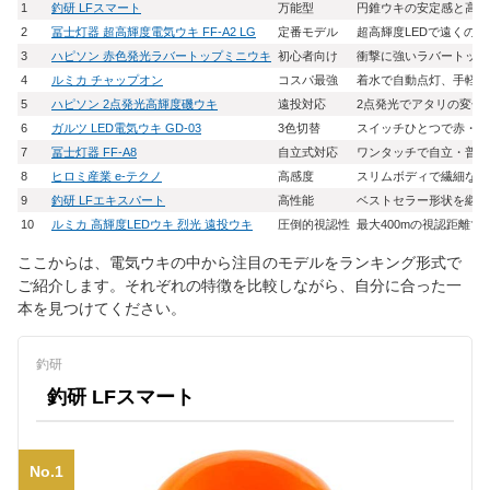
1
釣研 LFスマート
万能型
円錐ウキの安定感と高輝
2
冨士灯器 超高輝度電気ウキ FF-A2 LG
定番モデル
超高輝度LEDで遠くの
3
ハピソン 赤色発光ラバートップミニウキ
初心者向け
衝撃に強いラバートップ
4
ルミカ チャップオン
コスパ最強
着水で自動点灯、手軽に
5
ハピソン 2点発光高輝度磯ウキ
遠投対応
2点発光でアタリの変化
6
ガルツ LED電気ウキ GD-03
3色切替
スイッチひとつで赤・緑
7
冨士灯器 FF-A8
自立式対応
ワンタッチで自立・普通
8
ヒロミ産業 e-テクノ
高感度
スリムボディで繊細なア
9
釣研 LFエキスパート
高性能
ベストセラー形状を継承
10
ルミカ 高輝度LEDウキ 烈光 遠投ウキ
圧倒的視認性
最大400mの視認距離
ここからは、電気ウキの中から注目のモデルをランキング形式で
ご紹介します。それぞれの特徴を比較しながら、自分に合った一
本を見つけてください。
釣研
釣研 LFスマート
No.1