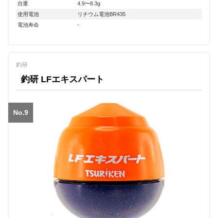
自重
4.9〜8.3g
使用電池
リチウム電池BR435
電池寿命
-
釣研
釣研 LFエキスパート
No.9