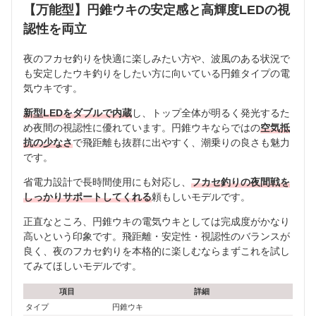
【万能型】円錐ウキの安定感と高輝度LEDの視
認性を両立
夜のフカセ釣りを快適に楽しみたい方や、波風のある状況で
も安定したウキ釣りをしたい方に向いている円錐タイプの電
気ウキです。
新型LEDをダブルで内蔵
し、トップ全体が明るく発光するた
め夜間の視認性に優れています。円錐ウキならではの
空気抵
抗の少なさ
で飛距離も抜群に出やすく、潮乗りの良さも魅力
です。
省電力設計で長時間使用にも対応し、
フカセ釣りの夜間戦を
しっかりサポートしてくれる
頼もしいモデルです。
正直なところ、円錐ウキの電気ウキとしては完成度がかなり
高いという印象です。飛距離・安定性・視認性のバランスが
良く、夜のフカセ釣りを本格的に楽しむならまずこれを試し
てみてほしいモデルです。
項目
詳細
タイプ
円錐ウキ