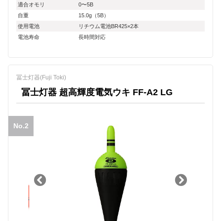
適合オモリ
0〜5B
自重
15.0g（5B）
使用電池
リチウム電池BR425×2本
電池寿命
長時間対応
冨士灯器(Fuji Toki)
冨士灯器 超高輝度電気ウキ FF-A2 LG
No.2