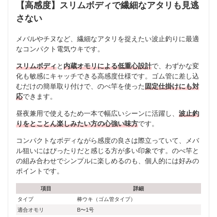
【高感度】スリムボディで繊細なアタリも見逃
さない
メバルやチヌなど、繊細なアタリを捉えたい波止釣りに最適
なコンパクト電気ウキです。
スリムボディ
と
内蔵オモリによる低重心設計
で、わずかな変
化も敏感にキャッチできる高感度仕様です。ゴム管に差し込
むだけの簡単取り付けで、のべ竿を使った
固定仕掛けにも対
応
できます。
昼夜兼用で使えるため一本で幅広いシーンに活躍し、
波止釣
りをとことん楽しみたい方の心強い味方
です。
コンパクトなボディながら感度の良さは際立っていて、メバ
ル狙いにはぴったりだと感じる方が多い印象です。のべ竿と
の組み合わせでシンプルに楽しめるのも、個人的には好みの
ポイントです。
項目
詳細
タイプ
棒ウキ（ゴム管タイプ）
適合オモリ
B〜1号