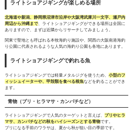
ライトショアジギングが楽しめる場所
北海道や新潟、静岡県沼津市沿岸や大阪湾武庫川一文字、瀬戸内
周辺から沖縄まで
、ライトショアジギングができる場所は全国に
ありますので、まずは近隣からリサーチしてみましょう。
関東で聖地とも呼ばれる本牧海釣り施設や、関西の大阪南港海釣
り公園に代表されるような人気の海釣り公園も各地にあります。
ライトショアジギングで釣れる魚
ライトショアジギングでは軽量メタルジグを使うため、
小型のフ
ィッシュイーターや、甲殻類を食べる根魚
などを釣ることができ
ます。
青物（ブリ・ヒラマサ・カンパチなど）
ライトショアジギングで人気のターゲットと言えば、
ブリやヒラ
マサ、カンパチなどの秋をハイシーズンとする青物
です。
ブリになる手前のワラサは、夏から秋が狙い目の季節です。