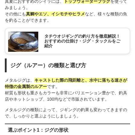
真夏におすすめのシイラには、
トップウォータープラグ
を使って
みましょう。
その他にも
真鯛やエソ、イシモチやヒラメ
など、様々な種類の魚
を釣ることができます。
タチウオジギングの釣り方を徹底解説！
おすすめの仕掛け・ジグ・タックルをご
紹介
ジグ（ルアー）の種類と選び方
メタルジグは、
キャストした際の飛距離と、水中に落ちる速さが
特徴の金属製のルアー
です。
材質も形状も重さもカラーも非常にバリエーション豊かで、釣具
店やネットショップ、100均などで市販されています。
メタルジグの種類によって、ジギングの釣果も変わってきますの
で、しっかりと選ぶようにしましょう。
選ぶポイント1：ジグの形状