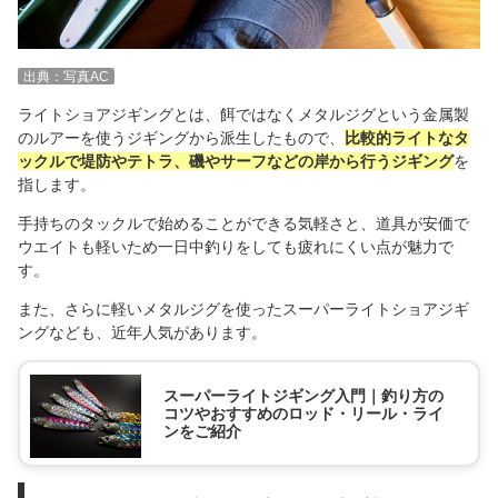
出典：写真AC
ライトショアジギングとは、餌ではなくメタルジグという金属製
のルアーを使うジギングから派生したもので、
比較的ライトなタ
ックルで堤防やテトラ、磯やサーフなどの岸から行うジギング
を
指します。
手持ちのタックルで始めることができる気軽さと、道具が安価で
ウエイトも軽いため一日中釣りをしても疲れにくい点が魅力で
す。
また、さらに軽いメタルジグを使ったスーパーライトショアジギ
ングなども、近年人気があります。
スーパーライトジギング入門｜釣り方の
コツやおすすめのロッド・リール・ライ
ンをご紹介