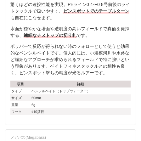
驚くほどの遠投性能を実現。PEライン0.4〜0.8号前後のライ
トタックルで扱いやすく、
ピンスポットでのテーブルターン
も自在にこなせます。
水面が穏やかな場面や透明度の高いフィールドで真価を発揮
する、
繊細なチヌトップの切り札
です。
ポッパーで反応が得られない時のフォローとして使うと効果
的なペンシルベイトです。個人的には、小規模河川や水路な
ど繊細なアプローチが求められるフィールドで特に強いとい
う印象があります。ベイトフィネスタックルとの相性も良
く、ピンスポット撃ちの精度が光るルアーです。
項目
詳細
タイプ
ペンシルベイト（トップウォーター）
サイズ
60mm
重量
6g
フック
#10搭載
メガバス(Megabass)