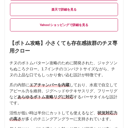
楽天
Yahoo!ショッピング
【ボトム攻略】小さくても存在感抜群のチヌ専
用クロー
チヌのボトムパターン攻略のために開発された、ジャクソン
ちぬころクロー。1.7インチのコンパクトサイズながら、チ
ヌの上品な口でもしっかり食い込む設計が特徴です。
爪の内部に
エアチャンバーを内蔵
しており、水底で自立して
アピール力を維持。ジグヘッドやテキサスリグ、フリーリグ
など
あらゆるボトム攻略リグに対応
するバーサタイルな設計
です。
活性が低い時は半分にカットしても使えるなど、
状況対応力
の高さ
が多くのチニングアングラーに支持されています。