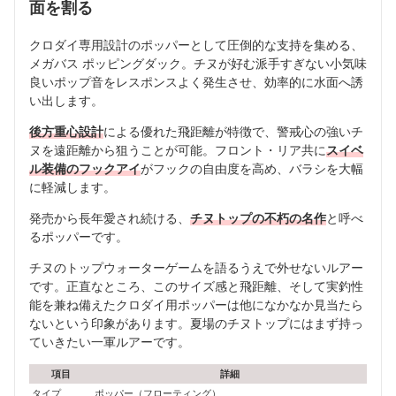
面を割る
クロダイ専用設計のポッパーとして圧倒的な支持を集める、
メガバス ポッピングダック。チヌが好む派手すぎない小気味
良いポップ音をレスポンスよく発生させ、効率的に水面へ誘
い出します。
後方重心設計
による優れた飛距離が特徴で、警戒心の強いチ
ヌを遠距離から狙うことが可能。フロント・リア共に
スイベ
ル装備のフックアイ
がフックの自由度を高め、バラシを大幅
に軽減します。
発売から長年愛され続ける、
チヌトップの不朽の名作
と呼べ
るポッパーです。
チヌのトップウォーターゲームを語るうえで外せないルアー
です。正直なところ、このサイズ感と飛距離、そして実釣性
能を兼ね備えたクロダイ用ポッパーは他になかなか見当たら
ないという印象があります。夏場のチヌトップにはまず持っ
ていきたい一軍ルアーです。
項目
詳細
タイプ
ポッパー（フローティング）