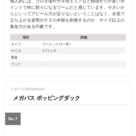
個人的には、ゴロタ場やカキ殻エリアなど根掛かりが多いポ
イントで特に頼りになるワームだと感じています。小さいか
らといってアピール力が足りないということはなく、水底で
立ち上がる姿勢がチヌの本能を刺激するのか、サイズ以上の
集魚力がある印象です。
項目
詳細
タイプ
ワーム（クロー系）
サイズ
1.7インチ
重量
-
フック
-
メガバス(Megabass)
メガバス ポッピングダック
No.7