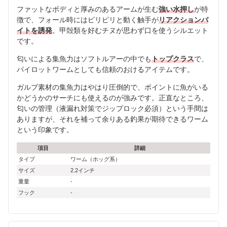
ファットなボディと厚みのあるアームが生む
強い水押し
が特
徴で、フォール時にはピリピリと動く触手が
リアクションバ
イトを誘発
。甲殻類を好むチヌが思わず口を使うシルエット
です。
匂いによる集魚力はソフトルアーの中でも
トップクラス
で、
パイロットワームとしても信頼のおけるアイテムです。
ガルプ素材の集魚力はやはり圧倒的で、ポイントに魚がいる
かどうかのサーチにも使えるのが強みです。正直なところ、
匂いの管理（液漏れ対策でジップロック必須）という手間は
ありますが、それを補って余りある釣果が期待できるワーム
という印象です。
項目
詳細
タイプ
ワーム（ホッグ系）
サイズ
2.2インチ
重量
-
フック
-