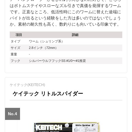
はボトムステイやスローなズル引きで真価を発揮するワーム
です。正直なところ、低活性時にこのワームに替えた途端に
バイトが出るという経験をした方は多いのではないでしょう
か。素材の耐久性も高く、数釣りにも向いている印象です。
項目
詳細
タイプ
ワーム（シュリンプ系）
サイズ
2.8インチ（72mm）
重量
-
フック
シルバーウルフフックSS #1/0〜#1推奨
ケイテック(KEITECH)
ケイテック リトルスパイダー
No.4