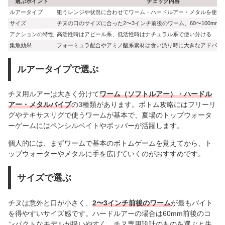
選ぶポイント
チェック内容
ルアータイプ
狙うレンジや状況に合わせてワーム・ハードルアー・メタルを使い
サイズ
チヌの口のサイズに合った2〜3インチ前後のワーム、60〜100mm
アクションの特性
高活性時はアピール系、低活性時はナチュラル系で使い分ける
集魚効果
フォーミュラ配合やアミノ酸系素材は食い渋り時に大きなアドバン
ルアータイプで選ぶ
チヌ用ルアーは大きく分けて
ワーム（ソフトルアー）・ハードル
アー・メタルバイブ
の3種類があります。ボトム攻略にはフリーリ
グやテキサスリグで使うワームが基本で、夏場のトップウォータ
ーゲームにはペンシルベイトやポッパーが活躍します。
個人的には、まずワームで基本のボトムゲームを覚えてから、ト
ップウォーターやメタルに手を広げていくのがおすすめです。
サイズで選ぶ
チヌは意外と口が小さく、
2〜3インチ前後のワーム
が最もバイト
を得やすいサイズ感です。ハードルアーの場合は60mm前後のコ
ンパクトなモデルが扱いやすく、チヌ専用設計のものを選ぶと失