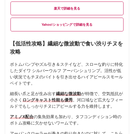
楽天
Yahoo!ショッピング
【低活性攻略】繊細な微波動で食い渋りチヌを
攻略
ボトムバンプやズル引き＆ステイなど、スローな釣りに特化
したダイワ シルバーウルフ アーバンシュリンプ。活性が低
い状況でもチヌのバイトを引き出せるハイアピールスモール
ベイトです。
細長い爪と足が生み出す
繊細な微波動
が特徴で、空気抵抗が
小さく
ロングキャスト性能も優秀
。河口域など広大なフィー
ルドでもしっかりチヌにアピールする力を維持します。
アミノX配合
の集魚効果も加わり、タフコンディション時の
ボトム攻略に欠かせないワームです。
アーバンクローラーが巻きの釣り向きなのに対して、こちら