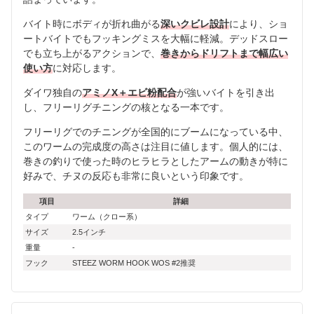
バイト時にボディが折れ曲がる
深いクビレ設計
により、ショ
ートバイトでもフッキングミスを大幅に軽減。デッドスロー
でも立ち上がるアクションで、
巻きからドリフトまで幅広い
使い方
に対応します。
ダイワ独自の
アミノX＋エビ粉配合
が強いバイトを引き出
し、フリーリグチニングの核となる一本です。
フリーリグでのチニングが全国的にブームになっている中、
このワームの完成度の高さは注目に値します。個人的には、
巻きの釣りで使った時のヒラヒラとしたアームの動きが特に
好みで、チヌの反応も非常に良いという印象です。
項目
詳細
タイプ
ワーム（クロー系）
サイズ
2.5インチ
重量
-
フック
STEEZ WORM HOOK WOS #2推奨