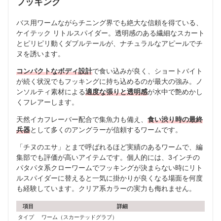
フッキング
バス用ワームながらチニング界でも絶大な信頼を得ている、
ケイテック リトルスパイダー。透明感のある繊細なスカート
とピリピリ動くダブルテールが、ナチュラルなアピールでチ
ヌを誘います。
コンパクトなボディ設計
で食い込みが良く、ショートバイト
が続く状況でもフッキングに持ち込めるのが最大の強み。ノ
ンソルティ素材による
適度な張りと透明感
が水中で艶めかし
くフレアーします。
天然イカフレーバー配合で集魚力も備え、
食い渋り時の最終
兵器
として多くのアングラーが信頼するワームです。
「チヌのエサ」とまで呼ばれるほど実績のあるワームで、編
集部でも評価が高いアイテムです。個人的には、3インチの
パタパタ系クローワームでフッキングが決まらない時にリト
ルスパイダーに替えると一気に掛かりが良くなる場面を何度
も経験しています。クリア系カラーの実力も侮れません。
項目
詳細
タイプ
ワーム（スカーテッドグラブ）