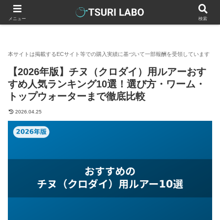
釣りラボマガジン
釣具（釣り道具）
ルアー
【2026年
メニュー
検索
【2026年版】チヌ（クロダイ）用ルアーおす
すめ人気ランキング10選！選び方・ワーム・
トップウォーターまで徹底比較
2026.04.25