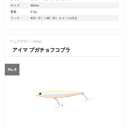
サイズ
60mm
重量
6.5g
フック
#10（F）+ #8（R）スイベル付き
アムズデザイン(ima)
アイマ プガチョフコブラ
No.8