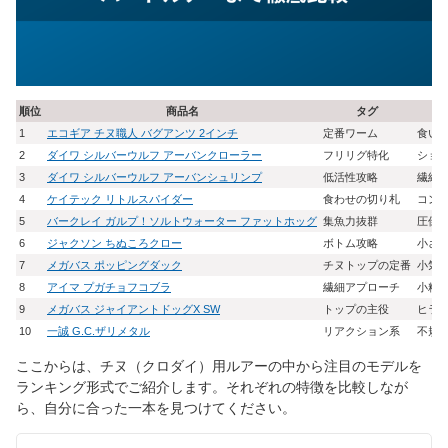
順位
商品名
タグ
1
エコギア チヌ職人 バグアンツ 2インチ
定番ワーム
食い
2
ダイワ シルバーウルフ アーバンクローラー
フリリグ特化
ショ
3
ダイワ シルバーウルフ アーバンシュリンプ
低活性攻略
繊細
4
ケイテック リトルスパイダー
食わせの切り札
コン
5
バークレイ ガルプ！ソルトウォーター ファットホッグ
集魚力抜群
圧倒
6
ジャクソン ちぬころクロー
ボトム攻略
小さ
7
メガバス ポッピングダック
チヌトップの定番
小気
8
アイマ プガチョフコブラ
繊細アプローチ
小粒
9
メガバス ジャイアントドッグX SW
トップの主役
ヒラ
10
一誠 G.C.ザリメタル
リアクション系
不規
ここからは、チヌ（クロダイ）用ルアーの中から注目のモデルを
ランキング形式でご紹介します。それぞれの特徴を比較しなが
ら、自分に合った一本を見つけてください。