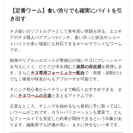
【定番ワーム】食い渋りでも確実にバイトを引
き出す
チヌ狙いのソフトルアーとして長年高い実績を誇る、エコギ
アのチヌ職人バグアンツ2インチ。食い渋った状況やショー
トバイトが多い場面にも対応できるオールラウンドなワーム
です。
細身のリアルシルエットが警戒心の強いチヌにプレッシャー
を与えにくく、ひとたび水を掴むと
抜群の存在感
を発揮しま
す。さらに
チヌ専用フォーミュラー配合
で、視覚・波動だけ
でなく嗅覚や味覚からもアプローチが可能です。
チニング初心者からベテランまで幅広くおすすめできる、ま
さに
チヌワームの王道
と言えるアイテムです。
正直なところ、チニングを始めるなら最初に手に取ってほし
いワームがこれです。カラーバリエーションも豊富で、どん
なフィールドでも安定した釣果が期待できるという印象があ
ります。編集部でも評価が高い、まさに外せない一本です。