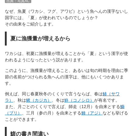
出典：写真AC
なぜ、魚夏（ワカシ、フグ、アワビ）という魚へんの漢字ないし
国字には、「夏」が使われているのでしょうか？
その由来をご紹介します。
夏に漁獲量が増えるから
ワカシは、初夏に漁獲量が増えることから「夏」という漢字が使
われるようになったという説があります。
このように、漁獲量が増えること、あるいは旬の時期を理由に季
節の名前がつけられる魚へんの漢字は、他にもいくつかありま
す。
例えば、同じ春夏秋冬のくくりで言うならば、春は
鰆（サワ
ラ）
、秋は
鰍（カジカ）
、冬は
鮗（コノシロ）
が有名です。
また、月ごとのくくりで言えば、師走（12月）を由来とする
鰤
（ブリ）
、三月（参の月）を由来とする
鯵（アジ）
なども挙げる
ことができます。
鰒の書き間違い