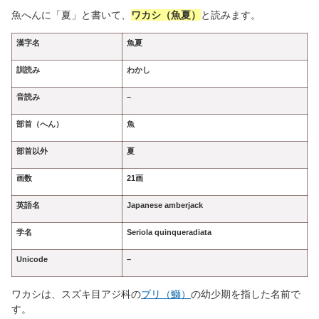
魚へんに「夏」と書いて、
ワカシ（魚夏）
と読みます。
漢字名
魚夏
訓読み
わかし
音読み
–
部首（へん）
魚
部首以外
夏
画数
21
画
英語名
Japanese amberjack
学名
Seriola quinqueradiata
Unicode
–
ワカシは、スズキ目アジ科の
ブリ（鰤）
の幼少期を指した名前で
す。