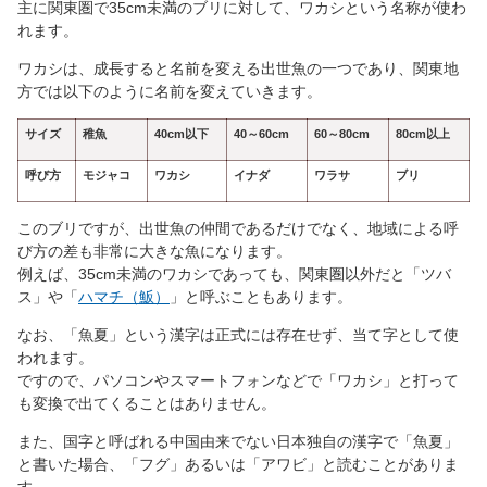
主に関東圏で35cm未満のブリに対して、ワカシという名称が使わ
れます。
ワカシは、成長すると名前を変える出世魚の一つであり、関東地
方では以下のように名前を変えていきます。
サイズ
稚魚
40cm以下
40～60cm
60～80cm
80cm以上
呼び方
モジャコ
ワカシ
イナダ
ワラサ
ブリ
このブリですが、出世魚の仲間であるだけでなく、地域による呼
び方の差も非常に大きな魚になります。
例えば、35cm未満のワカシであっても、関東圏以外だと「ツバ
ス」や「
ハマチ（魬）
」と呼ぶこともあります。
なお、「魚夏」という漢字は正式には存在せず、当て字として使
われます。
ですので、パソコンやスマートフォンなどで「ワカシ」と打って
も変換で出てくることはありません。
また、国字と呼ばれる中国由来でない日本独自の漢字で「魚夏」
と書いた場合、「フグ」あるいは「アワビ」と読むことがありま
す。