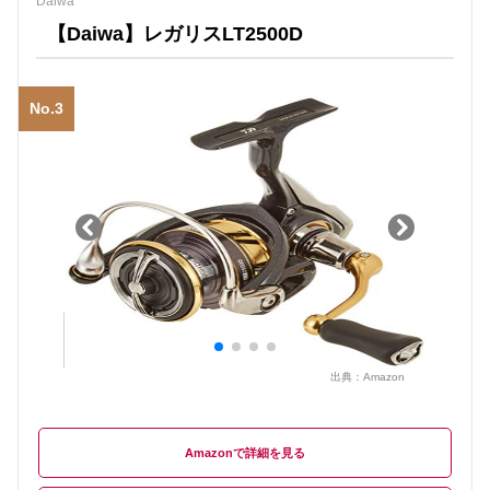
Daiwa
【Daiwa】レガリスLT2500D
No.3
出典：
Amazon
Amazon