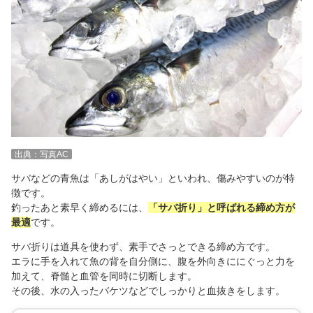
出典：写真AC
サバなどの青魚は「あしがはやい」といわれ、傷みやすいのが特
徴です。
釣ったあと素早く締めるには、
「サバ折り」と呼ばれる締め方が
最適
です。
サバ折りは道具を使わず、素手でさっとできる締め方です。
エラに手を入れて魚の背を自分側に、腹を外向きににぐっと力を
加えて、脊髄と血管を同時に切断します。
その後、水の入ったバケツなどでしっかりと血抜きをします。