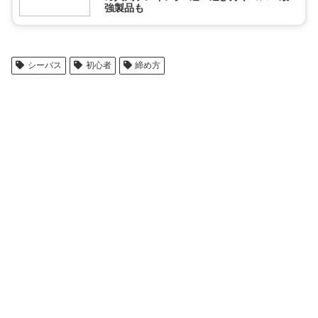
強製品も
シーバス
初心者
締め方