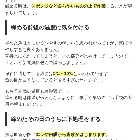
締める時は、
スポンジなど柔らかいものの上で作業
することが望
ましいでしょう。
締める前後の温度に気を付ける
締めた魚はとにかく冷やすのがいいと思われがちですが、実は冷
やしすぎも良くありません。
直接氷にあたってしまうと、その部分が氷やけしてしまうので、
タオルや新聞紙に包んで調節しましょう。
保存に適している温度は
5℃～10℃
といわれています。
魚の目が白くなっていると冷えすぎのサインです。
もちろん高い温度も悪影響です。
締める時は体温が伝わらないように、軍手や集めのゴム手袋の着
用が望ましいです。
締めたその日のうちに下処理をする
魚は血管が多い
エラや内臓から腐敗がはじまります
。