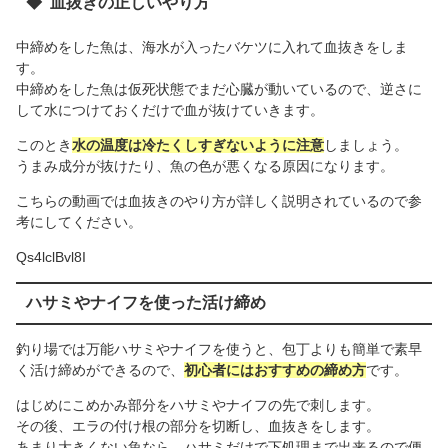
血抜きの正しいやり方
中締めをした魚は、海水が入ったバケツに入れて血抜きをしま
す。
中締めをした魚は仮死状態でまだ心臓が動いているので、逆さに
して水につけておくだけで血が抜けていきます。
このとき
水の温度は冷たくしすぎないように注意
しましょう。
うまみ成分が抜けたり、魚の色が悪くなる原因になります。
こちらの動画では血抜きのやり方が詳しく説明されているので参
考にしてください。
Qs4lclBvl8I
ハサミやナイフを使った活け締め
釣り場では万能ハサミやナイフを使うと、包丁よりも簡単で素早
く活け締めができるので、
初心者にはおすすめの締め方
です。
はじめにこめかみ部分をハサミやナイフの先で刺します。
その後、エラの付け根の部分を切断し、血抜きをします。
あまり大きくない魚なら、ハサミだけで下処理まで出来るので便