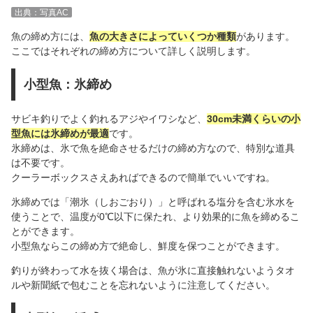
出典：写真AC
魚の締め方には、
魚の大きさによっていくつか種類
があります。
ここではそれぞれの締め方について詳しく説明します。
小型魚：氷締め
サビキ釣りでよく釣れるアジやイワシなど、
30cm未満くらいの小
型魚には氷締めが最適
です。
氷締めは、氷で魚を絶命させるだけの締め方なので、特別な道具
は不要です。
クーラーボックスさえあればできるので簡単でいいですね。
氷締めでは「潮氷（しおごおり）」と呼ばれる塩分を含む氷水を
使うことで、温度が0℃以下に保たれ、より効果的に魚を締めるこ
とができます。
小型魚ならこの締め方で絶命し、鮮度を保つことができます。
釣りが終わって水を抜く場合は、魚が氷に直接触れないようタオ
ルや新聞紙で包むことを忘れないように注意してください。