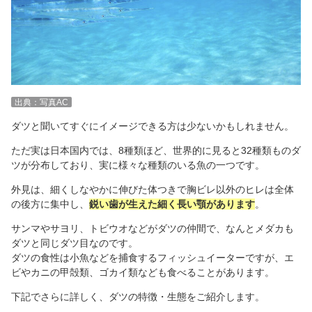
出典：写真AC
ダツと聞いてすぐにイメージできる方は少ないかもしれません。
ただ実は日本国内では、8種類ほど、世界的に見ると32種類ものダ
ツが分布しており、実に様々な種類のいる魚の一つです。
外見は、細くしなやかに伸びた体つきで胸ビレ以外のヒレは全体
の後方に集中し、
鋭い歯が生えた細く長い顎があります
。
サンマやサヨリ、トビウオなどがダツの仲間で、なんとメダカも
ダツと同じダツ目なのです。
ダツの食性は小魚などを捕食するフィッシュイーターですが、エ
ビやカニの甲殻類、ゴカイ類なども食べることがあります。
下記でさらに詳しく、ダツの特徴・生態をご紹介します。