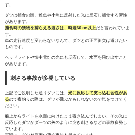
す。
ダツは捕食の際、稚魚や小魚に反射した光に反応し捕食する習性
があります。
捕食時の獲物を捕らえる速さは、時速60km以上
だと言われていま
す。
車の走行速度と変わらないなんて、ダツとの正面衝突は避けたい
ものです。
ヘッドライトや懐中電灯の光にも反応して、水面を飛び出すこと
があります。
刺さる事故が多発している
上記でご説明した通りダツには、
光に反応して突っ込む習性があ
る
ので夜釣りの際は、ダツが飛ぶかもしれないので気をつけてく
ださい。
船上からライトを水面に向けたまま覗き込んでしまい、その光に
反応したダツがダーツの矢のように突き刺さるなどの事故多発し
ています。