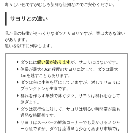
毒々しい色ですがむしろ新鮮な証拠なのでご安心ください。
サヨリとの違い
見た目の特徴がそっくりなダツとサヨリですが、実は大きな違い
があります。
違いを以下に列挙します。
ダツには
鋭い歯があります
が、サヨリにはないです。
体長が最大40cm程度のサヨリに対して、ダツは最大
1mを越すこともあります。
ダツは主に小魚を餌にしていますが、対してサヨリは
プランクトンが主食です。
群れを作らず単独で泳ぐダツ、サヨリは群れをなして
泳ぎます。
ダツは夜行性に対して、サヨリは明るい時間帯が最も
過発な時間帯です。
サヨリはスーパーの鮮魚コーナーでも見かけるメジャ
ーな魚ですが、ダツは流通量も少なくあまり市場では