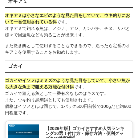
オキアミ
オキアミは小さなエビのような見た目をしていて、ウキ釣りにお
いて一番使用されている餌
です。
オキアミで釣れる魚は、メジナ、アジ、カンパチ、チヌ、サバと
様々で回遊魚なども釣ることが出来ます。
また撒き餌として使用することもできるので、迷ったら定番のオ
キアミを使用することをお勧めします。
ゴカイ
ゴカイやイソメはミミズのような見た目をしていて、小さい魚か
ら大きな魚まで狙える万能な付け餌
です。
ゴカイで狙える魚として一番有名なものはキスです。
また、ウキ釣り黒鯛餌としても使用されます。
価格はイソメとほぼ同じで、1パック500円前後で100gだと約600
円程度です。
【2026年版】ゴカイおすすめ人気ランキ
ング10選！付け方・保存方法・便利グッ