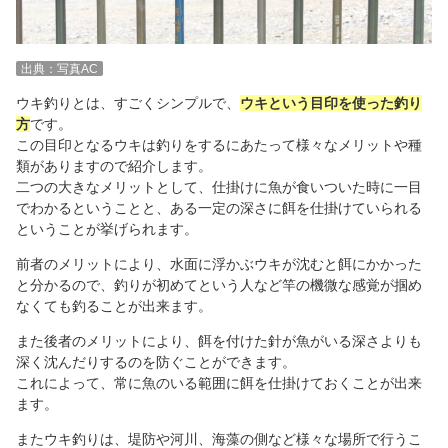
出典：写真AC
ウキ釣りとは、すごくシンプルで、
ウキという目印を使った釣り
方
です。
この目印となるウキは釣りをするにあたって様々なメリットや種
類がありますので紹介します。
二つの大きなメリットとして、仕掛けに魚が食いついた時に一目
でわかるということと、ある一定の深さに餌を仕掛けていられる
ということが挙げられます。
前者のメリットにより、水面に浮かぶウキが沈むと餌にかかった
と分かるので、釣りが初めてという人など竿の機微な感覚が掴め
なくても釣ることが出来ます。
また後者のメリットにより、餌を付けた針が魚がいる深さよりも
深く沈んだりするのを防ぐことができます。
これによって、常に魚のいる範囲に餌を仕掛けておくことが出来
ます。
またウキ釣りは、堤防や河川、海藻の側など様々な場所で行うこ