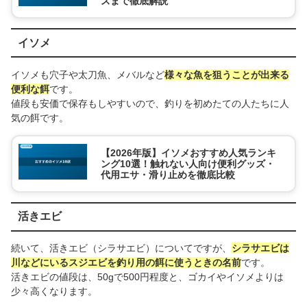
ズまで徹底解説
イソメ
イソメも穴子や太刀魚、メバルなど
様々な魚を狙うことが出来る
便利な餌
です。
値段も安価で保存もしやすいので、釣りを初めたての人たちに人
気の餌です。
【2026年版】イソメおすすめ人気ランキ
ング10選！触れない人向け便利グッズ・
代用エサ・滑り止めを徹底比較
活きエビ
続いて、活きエビ（シラサエビ）についてですが、
シラサエビは
川などにいるスジエビを釣り用の餌に使うときの名前
です。
活きエビの値段は、50gで500円程度と、ゴカイやイソメよりは
少々高くなります。