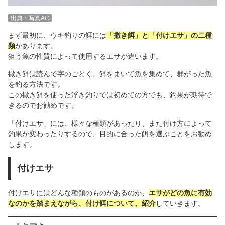
出典：写真AC
まず最初に、ウキ釣りの餌には
「撒き餌」と「付けエサ」の二種
類
があります。
狙う魚の性質によって使用するエサが違います。
撒き餌は読んで字のごとく、餌をまいて魚を集めて、群がった魚
を釣る方法です。
この撒き餌を使った浮き釣りでは初めての方でも、釣果が期待で
きるのでお勧めです。
「付けエサ」には、様々な種類があったり、また付け方によって
釣果が変わったりするので、目的に合った餌を選ぶことをお勧め
します。
付けエサ
付けエサにはどんな種類のものがあるのか、
エサがどの魚に有効
なのかを踏まえながら、付け餌について、紹介
していきます。