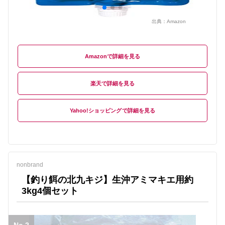
出典：
Amazon
Amazon
楽天
Yahoo!ショッピング
nonbrand
【釣り餌の北九キジ】生沖アミマキエ用約
3kg4個セット
No.2