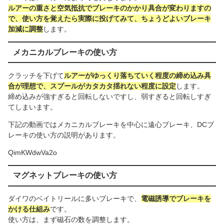
ルアーの重さと空気抵抗でブレーキのかかり具合が変わりますの
で、使い方を覚えたら実際に投げてみて、ちょうどよいブレーキ
加減に調整
します。
メカニカルブレーキの使い方
クラッチを下げて
ルアーがゆっくり落ちていく程度の締め込み具
合が理想で、スプールがカタカタ揺れない程度に設定
します。
締め込みが強すぎると回転しないですし、弱すぎると回転しすぎ
てしまいます。
下記の動画ではメカニカルブレーキを中心に遠心ブレーキ、DCブ
レーキの使い方の説明があります。
QimKWdwVa2o
マグネットブレーキの使い方
ダイワのベイトリールに多いブレーキで、
電磁誘導でブレーキを
かける仕組み
です。
使い方は、まず磁石の数を調整します。