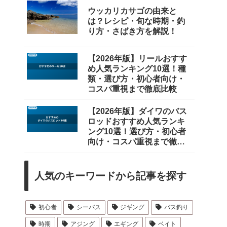
ウッカリカサゴの由来と
は？レシピ・旬な時期・釣
り方・さばき方を解説！
【2026年版】リールおすす
め人気ランキング10選！種
類・選び方・初心者向け・
コスパ重視まで徹底比較
【2026年版】ダイワのバス
ロッドおすすめ人気ランキ
ング10選！選び方・初心者
向け・コスパ重視まで徹底
比較
人気のキーワードから記事を探す
初心者
シーバス
ジギング
バス釣り
時期
アジング
エギング
ベイト